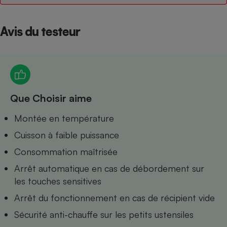
Petit électroménager - U
Complément
Avis du testeur
alimentaire
Mutuelle
Assurance emprunteur
Que Choisir aime
Matelas
Champagne
bouteille
Banque en 
Montée en température
Téléviseur
Cuisson à faible puissance
Antimoustique
Lave-linge
Consommation maîtrisée
Arrêt automatique en cas de débordement sur
les touches sensitives
Arrêt du fonctionnement en cas de récipient vide
Radiateur électrique
Sécurité anti-chauffe sur les petits ustensiles