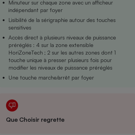
Minuteur sur chaque zone avec un afficheur
Téléphone mobile -
Smartphone
indépendant par foyer
Plaque de cuisson à
induction
Lisibilité de la sérigraphie autour des touches
sensitives
Accès direct à plusieurs niveaux de puissance
Climatiseur -
préréglés : 4 sur la zone extensible
Ventilateur
HoriZoneTech ; 2 sur les autres zones dont 1
touche unique à presser plusieurs fois pour
modifier les niveaux de puissance préréglés
Antivirus
Une touche marche/arrêt par foyer
Climatiseur -
Ventilateur
Que Choisir regrette