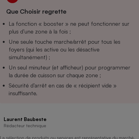
Téléphone mobile -
Smartphone
Que Choisir regrette
Plaque de cuisson à
induction
La fonction « booster » ne peut fonctionner sur
plus d’une zone à la fois ;
Une seule touche marche/arrêt pour tous les
Climatiseur -
foyers (qui les active ou les désactive
Ventilateur
simultanément) ;
Un seul minuteur (et afficheur) pour programmer
Antivirus
la durée de cuisson sur chaque zone ;
Climatiseur -
Sécurité d’arrêt en cas de « récipient vide »
Ventilateur
insuffisante.
Laurent Baubeste
Rédacteur technique
La sélection de produits ou services est représentative du marché,