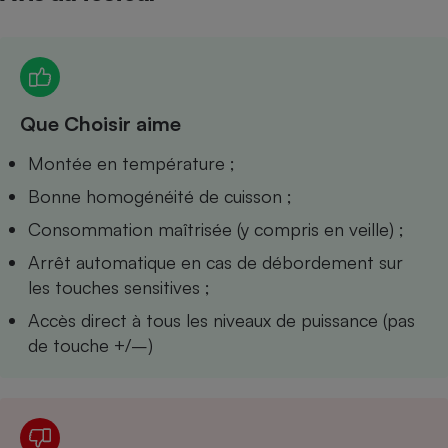
Petit électroménager - U
Complément
alimentaire
Mutuelle
Assurance emprunteur
Que Choisir aime
Montée en température ;
Matelas
Bonne homogénéité de cuisson ;
Champagne
bouteille
Consommation maîtrisée (y compris en veille) ;
Banque en 
Téléviseur
Arrêt automatique en cas de débordement sur
Antimoustique
les touches sensitives ;
Lave-linge
Accès direct à tous les niveaux de puissance (pas
de touche +/–)
Radiateur électrique