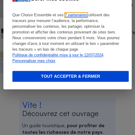
Rafraîchisseur d’air - Comment choisir un
rafraîchisseur d’air
Que Choisir Ensemble et ses
7 partenaires
utilisent des
traceurs pour mesurer l’audience, la performance,
COMMENT NOUS TESTONS
personnaliser les contenus, les partager, optimiser la
Comment nous testons les rafraîchisseurs
promotion et afficher des contenus provenant de sites tiers.
d’air
Nous conserverons votre choix pendant 6 mois. Vous pourrez
changer d’avis à tout moment en utilisant le lien « paramétrer
les traceurs » en bas de chaque page.
ACTUALITÉ
Politique de confidentialité mise à jour le 12/07/2024
Canicule - Les prix des ventilateurs
Personnaliser mes choix
s’envolent aussi
TOUT ACCEPTER & FERMER
Vite !
Découvrez cet ouvrage
Un guide touristique,
pour profiter de
toutes les richesses de notre pays
.