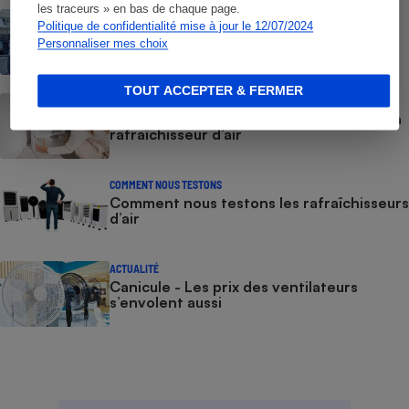
les traceurs » en bas de chaque page.
COMMENT NOUS TESTONS
Politique de confidentialité mise à jour le 12/07/2024
Fours micro-ondes - Le protocole
Personnaliser mes choix
TOUT ACCEPTER & FERMER
GUIDE D'ACHAT
Rafraîchisseur d’air - Comment choisir un
rafraîchisseur d’air
COMMENT NOUS TESTONS
Comment nous testons les rafraîchisseurs
d’air
ACTUALITÉ
Canicule - Les prix des ventilateurs
s’envolent aussi