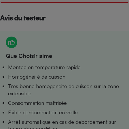
Petit électroménager - U
Complément
Avis du testeur
alimentaire
Mutuelle
Assurance emprunteur
Que Choisir aime
Matelas
Champagne
bouteille
Banque en 
Montée en température rapide
Téléviseur
Homogénéité de cuisson
Antimoustique
Lave-linge
Très bonne homogénéité de cuisson sur la zone
extensible
Consommation maîtrisée
Faible consommation en veille
Radiateur électrique
Arrêt automatique en cas de débordement sur