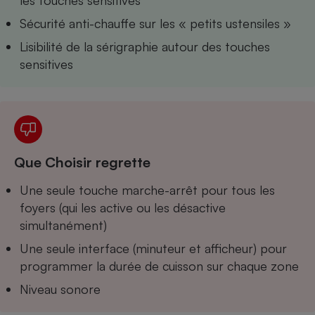
les touches sensitives
Téléphone mobile -
Smartphone
Sécurité anti-chauffe sur les « petits ustensiles »
Plaque de cuisson à
induction
Lisibilité de la sérigraphie autour des touches
sensitives
Climatiseur -
Ventilateur
Que Choisir regrette
Antivirus
Climatiseur -
Une seule touche marche-arrêt pour tous les
Ventilateur
foyers (qui les active ou les désactive
simultanément)
Une seule interface (minuteur et afficheur) pour
programmer la durée de cuisson sur chaque zone
Niveau sonore