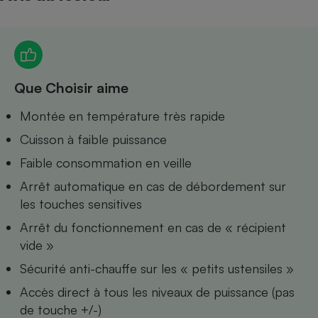
Petit électroménager - U
Complément
alimentaire
Mutuelle
Assurance emprunteur
Que Choisir aime
Montée en température très rapide
Matelas
Cuisson à faible puissance
Champagne
bouteille
Faible consommation en veille
Banque en 
Téléviseur
Arrêt automatique en cas de débordement sur
Antimoustique
les touches sensitives
Lave-linge
Arrêt du fonctionnement en cas de « récipient
vide »
Sécurité anti-chauffe sur les « petits ustensiles »
Radiateur électrique
Accès direct à tous les niveaux de puissance (pas
de touche +/-)