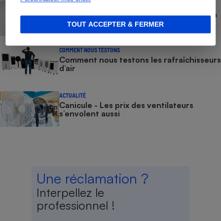
GUIDE D'ACHAT
Rafraîchisseur d’air - Comment choisir un
rafraîchisseur d’air
TOUT ACCEPTER & FERMER
COMMENT NOUS TESTONS
Comment nous testons les rafraîchisseurs
d’air
ACTUALITÉ
Canicule - Les prix des ventilateurs
s’envolent aussi
Une réclamation ?
Interpellez le
professionnel !