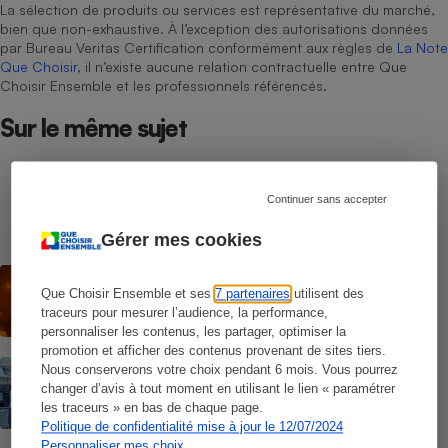
La sélection de produits ou services est représentative du marché,
bien que non-exhaustive. À l’exception des autorisations données
par Bureau Veritas Certification conformément aux règles de
La Note
Que Choisir
, il n’existe aucune relation contractuelle entre Que
Choisir Ensemble et les professionnels référencés.
Sur le même sujet
COMMENT NOUS TESTONS
Sèche-linge - Le protocole
Continuer sans accepter
Gérer mes cookies
ACTUALITÉ
Les vagues de chaleur ont déjà tué plus
Que Choisir Ensemble et ses
7 partenaires
utilisent des
de 6 000 personnes
traceurs pour mesurer l’audience, la performance,
personnaliser les contenus, les partager, optimiser la
promotion et afficher des contenus provenant de sites tiers.
COMMENT NOUS TESTONS
Nous conserverons votre choix pendant 6 mois. Vous pourrez
Fours micro-ondes - Le protocole
changer d’avis à tout moment en utilisant le lien « paramétrer
les traceurs » en bas de chaque page.
Politique de confidentialité mise à jour le 12/07/2024
Personnaliser mes choix