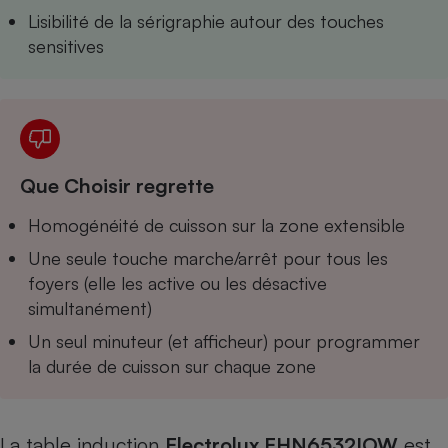
Téléphone mobile -
Lisibilité de la sérigraphie autour des touches
Smartphone
Plaque de cuisson à
sensitives
induction
Climatiseur -
Ventilateur
Que Choisir regrette
Homogénéité de cuisson sur la zone extensible
Antivirus
Une seule touche marche/arrêt pour tous les
Climatiseur -
Ventilateur
foyers (elle les active ou les désactive
simultanément)
Un seul minuteur (et afficheur) pour programmer
la durée de cuisson sur chaque zone
La table induction
Electrolux EHN6532IOW
est