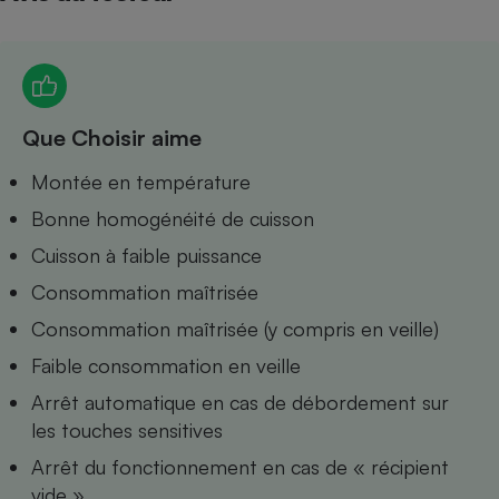
Petit électroménager - U
Complément
alimentaire
Mutuelle
Assurance emprunteur
Que Choisir aime
Montée en température
Matelas
Bonne homogénéité de cuisson
Champagne
bouteille
Cuisson à faible puissance
Banque en 
Téléviseur
Consommation maîtrisée
Antimoustique
Lave-linge
Consommation maîtrisée (y compris en veille)
Faible consommation en veille
Arrêt automatique en cas de débordement sur
les touches sensitives
Radiateur électrique
Arrêt du fonctionnement en cas de « récipient
vide »