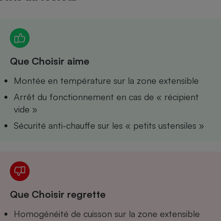
Petit électroménager - U
Complément
alimentaire
Mutuelle
Assurance emprunteur
Que Choisir aime
Montée en température sur la zone extensible
Matelas
Arrêt du fonctionnement en cas de « récipient
Champagne
bouteille
vide »
Banque en 
Sécurité anti-chauffe sur les « petits ustensiles »
Téléviseur
Antimoustique
Lave-linge
Que Choisir regrette
Radiateur électrique
Homogénéité de cuisson sur la zone extensible