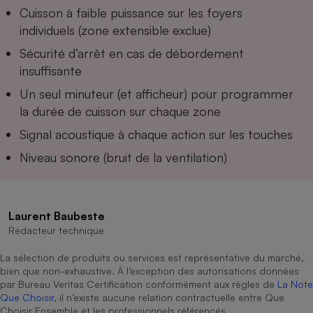
Téléphone mobile -
Cuisson à faible puissance sur les foyers
Smartphone
individuels (zone extensible exclue)
Plaque de cuisson à
induction
Sécurité d’arrêt en cas de débordement
insuffisante
Un seul minuteur (et afficheur) pour programmer
Climatiseur -
la durée de cuisson sur chaque zone
Ventilateur
Signal acoustique à chaque action sur les touches
Niveau sonore (bruit de la ventilation)
Antivirus
Climatiseur -
Ventilateur
Laurent Baubeste
Rédacteur technique
La sélection de produits ou services est représentative du marché,
bien que non-exhaustive. À l’exception des autorisations données
par Bureau Veritas Certification conformément aux règles de
La Note
Que Choisir
, il n’existe aucune relation contractuelle entre Que
Choisir Ensemble et les professionnels référencés.