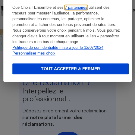
COMMENT NOUS TESTONS
Que Choisir Ensemble et ses
7 partenaires
utilisent des
Comment nous testons les rafraîchisseurs
traceurs pour mesurer l’audience, la performance,
d’air
personnaliser les contenus, les partager, optimiser la
promotion et afficher des contenus provenant de sites tiers.
Nous conserverons votre choix pendant 6 mois. Vous pourrez
ACTUALITÉ
changer d’avis à tout moment en utilisant le lien « paramétrer
Canicule - Les prix des ventilateurs
s’envolent aussi
les traceurs » en bas de chaque page.
Politique de confidentialité mise à jour le 12/07/2024
Personnaliser mes choix
TOUT ACCEPTER & FERMER
Une réclamation ?
Interpellez le
professionnel !
Déposez directement votre réclamation
sur
notre plateforme des
réclamations
.