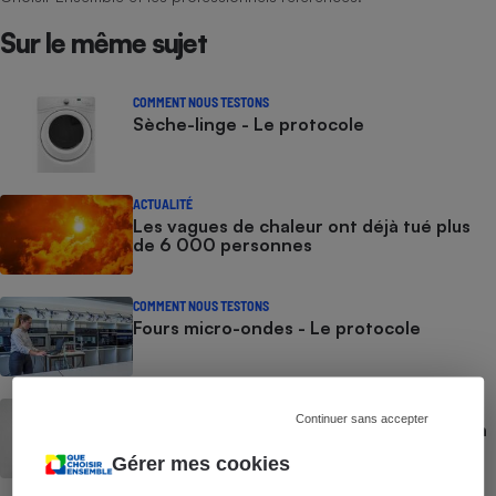
Cafetière à expressos
Sur le même sujet
COMMENT NOUS TESTONS
Sèche-linge - Le protocole
ACTUALITÉ
Les vagues de chaleur ont déjà tué plus
de 6 000 personnes
Robot ménager
COMMENT NOUS TESTONS
Fours micro-ondes - Le protocole
GUIDE D'ACHAT
Continuer sans accepter
Rafraîchisseur d’air - Comment choisir un
rafraîchisseur d’air
Gérer mes cookies