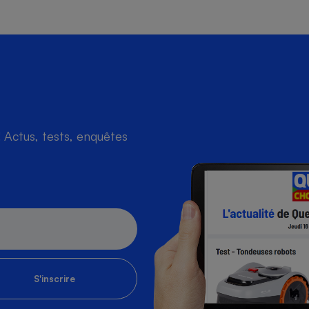
s
Réfrigérateur
Actus, tests, enquêtes
S'inscrire