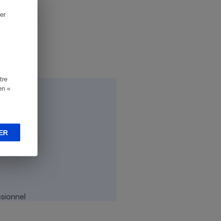
er
tre
en «
ER