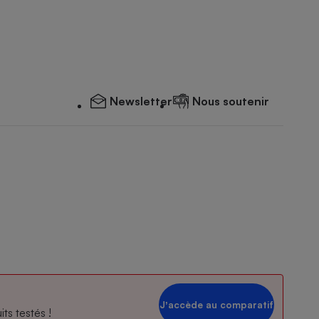
Newsletter
Nous soutenir
Jʼaccède au comparatif
ts testés !