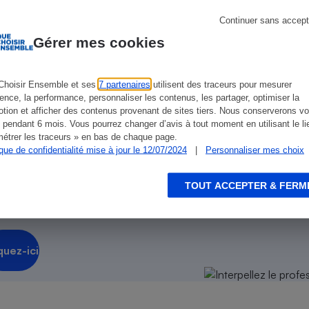
ien que non-exhaustive. À l’exception des autorisations
Électricité - Gaz
de
La Note Que Choisir
, il n’existe aucune relation
Continuer sans accept
encés.
Gérer mes cookies
Appareil photo
numérique
Four encastrable
Choisir Ensemble et ses
7 partenaires
utilisent des traceurs pour mesurer
ience, la performance, personnaliser les contenus, les partager, optimiser la
tion et afficher des contenus provenant de sites tiers. Nous conserverons vo
 pendant 6 mois. Vous pourrez changer d’avis à tout moment en utilisant le li
n ?
étrer les traceurs » en bas de chaque page.
Lessive
ique de confidentialité mise à jour le 12/07/2024
|
Personnaliser mes choix
sionnel !
TOUT ACCEPTER & FERM
on sur
notre plateforme des
Aspirateur
quez-ici