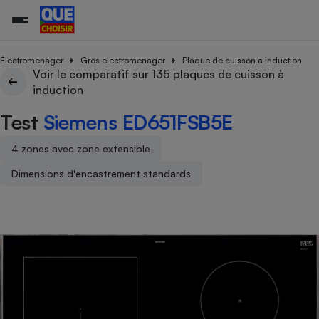
Électroménager
Gros électroménager
Plaque de cuisson à induction
Voir le comparatif sur 135 plaques de cuisson à
induction
Additifs a
Comparate
Comparatif
Comparateu
Comparatif
Comparateu
Comparatif
Comparati
Substances
Toutes les actualités
Tous les services
Tous nos combats
L’association
Organismes de défense 
Train
supermarc
cosmétiqu
Test
Siemens ED651FSB5E
Comparateu
Achat - Vente - Travaux
Démarche administrative
Enquêtes
Nos actions
Nos missions
Système judiciaire
Transport aérien
gratuit
Copropriété
Famille
4 zones avec zone extensible
Guides d'achat
Nos grandes victoires
Notre méthodologie
Location
Senior
Comparateu
Comparate
Comparati
Comparatif
Comparate
Comparatif
Comparatif
Dimensions d'encastrement standards
Conseils
Les billets de la présidente
Notre financement
supermarc
électrique
Service marchand
Magasin - Grande surfac
Sport
Soumettre un litige
Brèves
Nos associations locales
Nos partenaires
Air
Marketing - Fidélisation
Vacances - Tourisme
Lettres types
Nous rejoindre
Nous rejoindre
Déchet
Méthode de vente - Abu
Rencontrer une association locale
Comparate
Comparatif
Comparatif
Comparatif
Comparatif
En savoir plus sur Que Choisir Ensemble
Eau
s
Agriculture
Achat - Vente - Location
Energie
Nutrition
Assurance auto
-nous ?
Produit alimentaire
Carburant
Comparati
Comparati
Comparati
Comparate