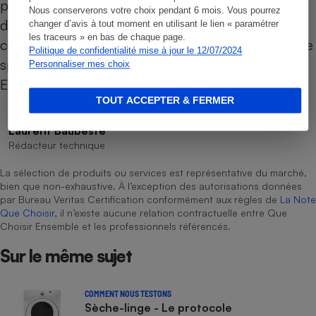
plaque de cuisson à la puissance maximale
Nous conserverons votre choix pendant 6 mois. Vous pourrez
désirée. Ce modèle est actuellement
changer d’avis à tout moment en utilisant le lien « paramétrer
les traceurs » en bas de chaque page.
commercialisé principalement dans les réseaux de
Politique de confidentialité mise à jour le 12/07/2024
spécialistes de proximité comme Connexion,
Personnaliser mes choix
Expert, Extra, Pro&Cie, Pulsat ou Ubaldi.
TOUT ACCEPTER & FERMER
Laurent Baubeste
Rédacteur technique
La sélection de produits ou services est représentative du marché,
bien que non-exhaustive. À l’exception des autorisations données
par Bureau Veritas Certification conformément aux règles de
La Note
Que Choisir
, il n’existe aucune relation contractuelle entre Que
Choisir Ensemble et les professionnels référencés.
Sur le même sujet
COMMENT NOUS TESTONS
Sèche-linge - Le protocole