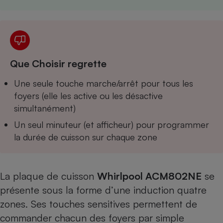
Téléphone mobile -
Smartphone
Plaque de cuisson à
induction
Que Choisir regrette
Climatiseur -
Ventilateur
Une seule touche marche/arrêt pour tous les
foyers (elle les active ou les désactive
simultanément)
Antivirus
Un seul minuteur (et afficheur) pour programmer
Climatiseur -
la durée de cuisson sur chaque zone
Ventilateur
La plaque de cuisson
Whirlpool
ACM802NE
se
présente sous la forme d’une induction quatre
zones. Ses touches sensitives permettent de
commander chacun des foyers par simple