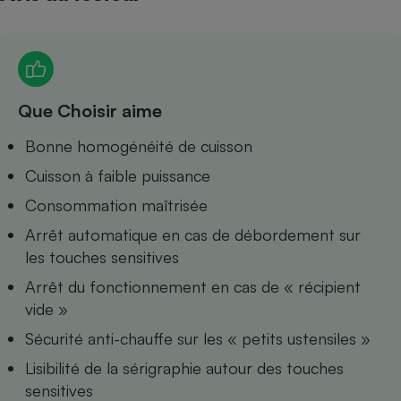
Petit électroménager - U
Complément
alimentaire
Mutuelle
Assurance emprunteur
Que Choisir aime
Bonne homogénéité de cuisson
Matelas
Cuisson à faible puissance
Champagne
bouteille
Consommation maîtrisée
Banque en 
Téléviseur
Arrêt automatique en cas de débordement sur
Antimoustique
les touches sensitives
Lave-linge
Arrêt du fonctionnement en cas de « récipient
vide »
Sécurité anti-chauffe sur les « petits ustensiles »
Radiateur électrique
Lisibilité de la sérigraphie autour des touches
sensitives