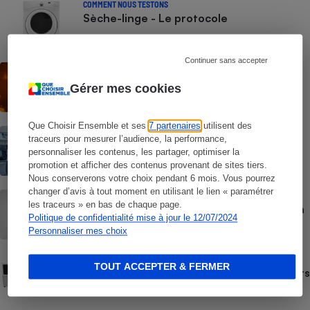
COMMENT NOUS TESTONS
Sèche-linge - Le protocole
Continuer sans accepter
ACTUALITÉ
Les vagues de chaleur ont déjà tué plus
Gérer mes cookies
de 6 000 personnes
Que Choisir Ensemble et ses
7 partenaires
utilisent des
COMMENT NOUS TESTONS
traceurs pour mesurer l’audience, la performance,
Fours micro-ondes - Le protocole
personnaliser les contenus, les partager, optimiser la
promotion et afficher des contenus provenant de sites tiers.
Nous conserverons votre choix pendant 6 mois. Vous pourrez
changer d’avis à tout moment en utilisant le lien « paramétrer
GUIDE D'ACHAT
les traceurs » en bas de chaque page.
Rafraîchisseur d’air - Comment choisir un
Politique de confidentialité mise à jour le 12/07/2024
rafraîchisseur d’air
Personnaliser mes choix
COMMENT NOUS TESTONS
TOUT ACCEPTER & FERMER
Comment nous testons les rafraîchisseurs
d’air