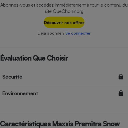
Téléphone mobile -
Abonnez-vous et accédez immédiatement à tout le contenu du
Smartphone
site QueChoisir.org
Plaque de cuisson à
induction
Découvrir nos offres
Déjà abonné ?
Se connecter
Climatiseur -
Ventilateur
Évaluation Que Choisir
Antivirus
Climatiseur -
Sécurité
Ventilateur
Environnement
Caractéristiques Maxxis Premitra Snow