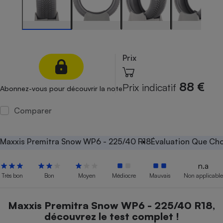
Petit électroménager - U
Complément
alimentaire
Mutuelle
Assurance emprunteur
Prix
88 €
Prix indicatif
Abonnez-vous pour découvrir la note
Matelas
Champagne
bouteille
Comparer
Banque en 
Téléviseur
Antimoustique
Maxxis Premitra Snow WP6 - 225/40 R18
Évaluation Que Cho
Lave-linge
n.a
Très bon
Bon
Moyen
Médiocre
Mauvais
Non applicable
Radiateur électrique
Maxxis Premitra Snow WP6 - 225/40 R18,
découvrez le test complet !