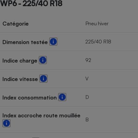
WP6 - 225/40 R18
Cafetière à expressos
Catégorie
Pneu hiver
225/40 R18
Dimension testée
92
Indice charge
Robot ménager
V
Indice vitesse
D
Index consommation
Index accroche route mouillée
B