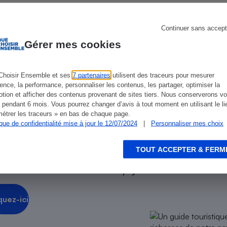
Électricité - Gaz
ien que non-exhaustive. À l’exception des autorisations
Continuer sans accept
Appareil photo
de
La Note Que Choisir
, il n’existe aucune relation
Gérer mes cookies
numérique
encés.
Four encastrable
Choisir Ensemble et ses
7 partenaires
utilisent des traceurs pour mesurer
ience, la performance, personnaliser les contenus, les partager, optimiser la
tion et afficher des contenus provenant de sites tiers. Nous conserverons vo
 pendant 6 mois. Vous pourrez changer d’avis à tout moment en utilisant le li
Lessive
étrer les traceurs » en bas de chaque page.
ique de confidentialité mise à jour le 12/07/2024
|
Personnaliser mes choix
rage
TOUT ACCEPTER & FERM
Aspirateur
e toutes les richesses de notre pays
.
quez-ici