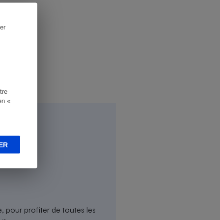
er
tre
en «
ER