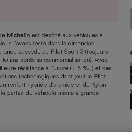
- Ustensile
Foie gras
de
Michelin
est destiné aux véhicules à
Aide auditive
 Nous l’avons testé dans la dimension
r
Assurance vie
pneu succède au Pilot Sport 3 (toujours
10 ans après sa commercialisation). Avec
leure résistance à l’usure (+ 5 %…) et des
Poêle à granulés
ations technologiques dont jouit le Pilot
gne - Comment choisir une
lle de champagne
un renfort hybride d’aramide et de Nylon
en ligne
ôle parfait du véhicule même à grande
Ordinateur portable
Crème solaire
Lave-vaisselle