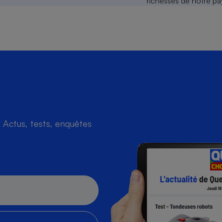
s
Réfrigérateur
Actus, tests, enquêtes