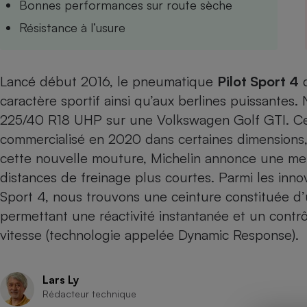
Bonnes performances sur route sèche
Internet
Résistance à l’usure
Gros électroménager
Téléphonie
Petit électroménager 
Complément
Lancé début 2016, le pneumatique
Pilot Sport 4
alimentaire
Mutuelle
caractère sportif ainsi qu’aux berlines puissantes.
Assurance emprunteu
225/40 R18 UHP sur une Volkswagen Golf GTI. Ce 
commercialisé en 2020 dans certaines dimensions, 
cette nouvelle mouture, Michelin annonce une meil
Matelas
distances de freinage plus courtes. Parmi les innov
Champa
boutei
Sport 4, nous trouvons une ceinture constituée d’
Banque 
permettant une réactivité instantanée et un contr
Téléviseur
vitesse (technologie appelée Dynamic Response).
Antimoustique
Lave-linge
Lars Ly
Rédacteur technique