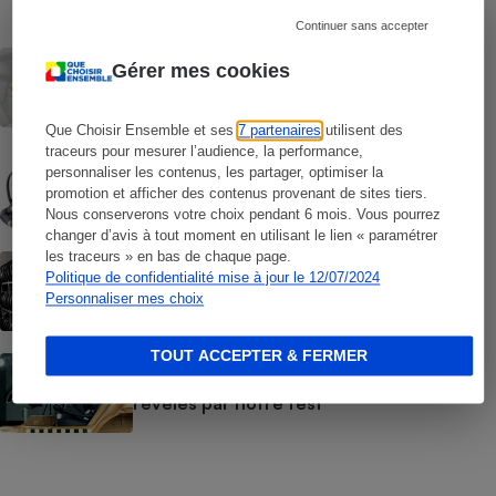
Continuer sans accepter
ACTUALITÉ
Gérer mes cookies
Centralepneus.fr - En roue libre
Que Choisir Ensemble et ses
7 partenaires
utilisent des
traceurs pour mesurer l’audience, la performance,
COMMENT NOUS TESTONS
personnaliser les contenus, les partager, optimiser la
Sièges auto - Le protocole
promotion et afficher des contenus provenant de sites tiers.
Nous conserverons votre choix pendant 6 mois. Vous pourrez
changer d’avis à tout moment en utilisant le lien « paramétrer
les traceurs » en bas de chaque page.
ACTUALITÉ
Politique de confidentialité mise à jour le 12/07/2024
Pneus - Vers des pneus plus verts… et un
peu plus chers
Personnaliser mes choix
TOUT ACCEPTER & FERMER
ACTUALITÉ
Siège auto - Des sièges auto dangereux
révélés par notre test