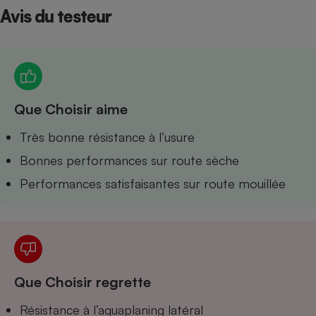
Avis du testeur
Petit électroménager - U
Complément
alimentaire
Mutuelle
Assurance emprunteur
Que Choisir aime
Matelas
Très bonne résistance à l’usure
Champagne
bouteille
Bonnes performances sur route sèche
Banque en 
Téléviseur
Performances satisfaisantes sur route mouillée
Antimoustique
Lave-linge
Radiateur électrique
Que Choisir regrette
Résistance à l’aquaplaning latéral