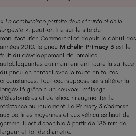
Téléphone mobile -
Smartphone
Plaque de cuisson à
induction
«
La combinaison parfaite de la sécurité et de la
longévité
», peut-on lire sur le site du
manufacturier. Commercialisé depuis le début des
Climatiseur -
années 2010, le pneu
Michelin Primacy 3
est le
Ventilateur
fruit du développement de lamelles
autobloquantes qui maintiennent toute la surface
Antivirus
du pneu en contact avec la route en toutes
Climatiseur -
circonstances. Tout ceci supposé sans altérer la
Ventilateur
longévité grâce à un nouveau mélange
d’élastomères et de silice, ni augmenter la
résistance au roulement. Le Primacy 3 s’adresse
aux berlines moyennes et aux véhicules haut de
gamme. Il est disponible à partir de 185 mm de
largeur et 16" de diamètre.