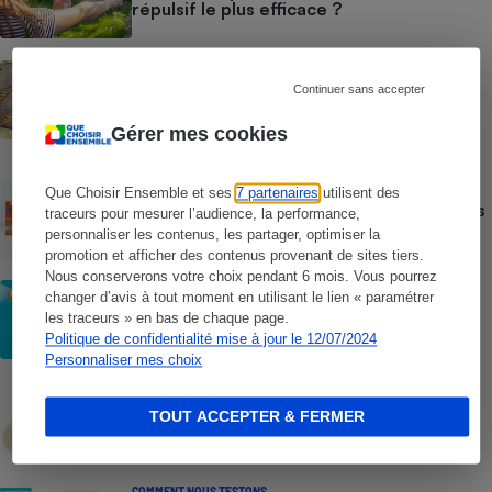
répulsif le plus efficace ?
ACTION QUE CHOISIR ENSEMBLE
Test des crèmes solaires vendues sur
Continuer sans accepter
Temu, Shein et AliExpress - 9 sur 10
dangereuses pour la santé des
Gérer mes cookies
consommateurs
ACTUALITÉ
Que Choisir Ensemble et ses
7 partenaires
utilisent des
Crèmes solaires - Le bilan désastreux des
traceurs pour mesurer l’audience, la performance,
plateformes chinoises
personnaliser les contenus, les partager, optimiser la
promotion et afficher des contenus provenant de sites tiers.
Nous conserverons votre choix pendant 6 mois. Vous pourrez
CONSEILS
changer d’avis à tout moment en utilisant le lien « paramétrer
Crèmes solaires - Les logos à la loupe
les traceurs » en bas de chaque page.
Politique de confidentialité mise à jour le 12/07/2024
Personnaliser mes choix
COMMENT NOUS TESTONS
Crèmes solaires - Le protocole
TOUT ACCEPTER & FERMER
COMMENT NOUS TESTONS