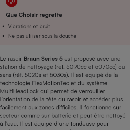
Téléphone mobile -
Smartphone
Plaque de cuisson à
Que Choisir regrette
induction
Vibrations et bruit
Ne pas utiliser sous la douche
Climatiseur -
Ventilateur
Le rasoir
Braun Series 5
est proposé avec une
station de nettoyage (réf. 5090cc et 5070cc) ou
Antivirus
sans (réf. 5020s et 5030s). Il est équipé de la
Climatiseur -
Ventilateur
technologie FlexMotionTec et du système
MultiHeadLock qui permet de verrouiller
l’orientation de la tête du rasoir et accéder plus
facilement aux zones difficiles. Il fonctionne sur
secteur comme sur batterie et peut être nettoyé
à l’eau. Il est équipé d’une tondeuse pour