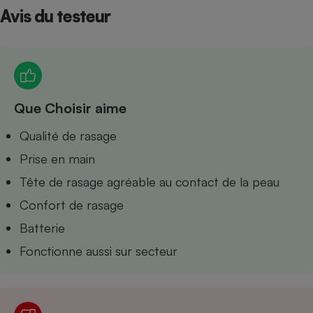
Avis du testeur
Petit électroménager - U
Complément
alimentaire
Mutuelle
Assurance emprunteur
Que Choisir aime
Matelas
Qualité de rasage
Champagne
bouteille
Prise en main
Banque en 
Téléviseur
Tête de rasage agréable au contact de la peau
Antimoustique
Lave-linge
Confort de rasage
Batterie
Fonctionne aussi sur secteur
Radiateur électrique