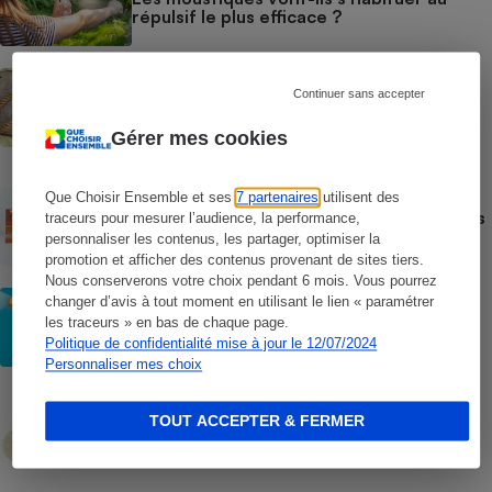
répulsif le plus efficace ?
ACTION QUE CHOISIR ENSEMBLE
Continuer sans accepter
Test des crèmes solaires vendues sur
Temu, Shein et AliExpress - 9 sur 10
dangereuses pour la santé des
Gérer mes cookies
consommateurs
ACTUALITÉ
Que Choisir Ensemble et ses
7 partenaires
utilisent des
Crèmes solaires - Le bilan désastreux des
traceurs pour mesurer l’audience, la performance,
plateformes chinoises
personnaliser les contenus, les partager, optimiser la
promotion et afficher des contenus provenant de sites tiers.
Nous conserverons votre choix pendant 6 mois. Vous pourrez
CONSEILS
changer d’avis à tout moment en utilisant le lien « paramétrer
Crèmes solaires - Les logos à la loupe
les traceurs » en bas de chaque page.
Politique de confidentialité mise à jour le 12/07/2024
Personnaliser mes choix
COMMENT NOUS TESTONS
Crèmes solaires - Le protocole
TOUT ACCEPTER & FERMER