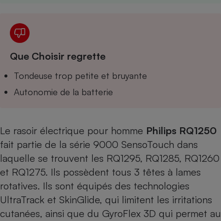
Téléphone mobile -
Smartphone
Plaque de cuisson à
induction
Que Choisir regrette
Climatiseur -
Tondeuse trop petite et bruyante
Ventilateur
Autonomie de la batterie
Antivirus
Le rasoir électrique pour homme
Philips RQ1250
Climatiseur -
Ventilateur
fait partie de la série 9000 SensoTouch dans
laquelle se trouvent les RQ1295, RQ1285, RQ1260
et RQ1275. Ils possèdent tous 3 têtes à lames
rotatives. Ils sont équipés des technologies
UltraTrack et SkinGlide, qui limitent les irritations
cutanées, ainsi que du GyroFlex 3D qui permet au