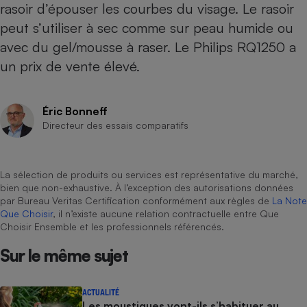
rasoir d’épouser les courbes du visage. Le rasoir
Cafetière à expressos
peut s’utiliser à sec comme sur peau humide ou
avec du gel/mousse à raser. Le Philips RQ1250 a
un prix de vente élevé.
Éric Bonneff
Directeur des essais comparatifs
Robot ménager
La sélection de produits ou services est représentative du marché,
bien que non-exhaustive. À l’exception des autorisations données
par Bureau Veritas Certification conformément aux règles de
La Note
Que Choisir
, il n’existe aucune relation contractuelle entre Que
Choisir Ensemble et les professionnels référencés.
Sur le même sujet
ACTUALITÉ
Les moustiques vont-ils s’habituer au