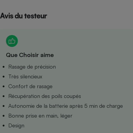
Petit électroménager - U
Complément
Avis du testeur
alimentaire
Mutuelle
Assurance emprunteur
Que Choisir aime
Matelas
Champagne
bouteille
Rasage de précision
Banque en 
Très silencieux
Téléviseur
Antimoustique
Confort de rasage
Lave-linge
Récupération des poils coupés
Autonomie de la batterie après 5 min de charge
Bonne prise en main, léger
Radiateur électrique
Design