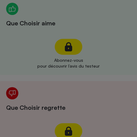
Téléphone mobile -
Smartphone
Plaque de cuisson à
induction
Que Choisir aime
Climatiseur -
Ventilateur
Abonnez-vous
pour découvrir l’avis du testeur
Antivirus
Climatiseur -
Ventilateur
Que Choisir regrette