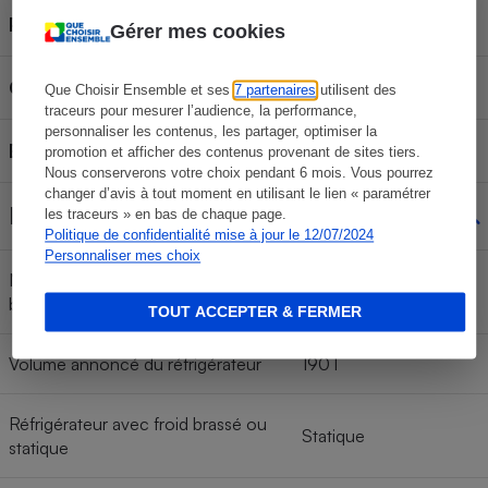
Plage de fonctionnement
16 à 38°C
Gérer mes cookies
Classe énergétique
E
Que Choisir Ensemble et ses
7 partenaires
utilisent des
traceurs pour mesurer l’audience, la performance,
personnaliser les contenus, les partager, optimiser la
Bruit annoncé
41 dB(A)
promotion et afficher des contenus provenant de sites tiers.
Nous conserverons votre choix pendant 6 mois. Vous pourrez
changer d’avis à tout moment en utilisant le lien « paramétrer
Réfrigérateur
les traceurs » en bas de chaque page.
Politique de confidentialité mise à jour le 12/07/2024
Personnaliser mes choix
Nombre d'étagères au-dessus du
3
bac à légumes
TOUT ACCEPTER & FERMER
Volume annoncé du réfrigérateur
190 l
Réfrigérateur avec froid brassé ou
Statique
statique