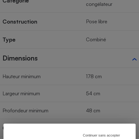
Catégorie
congélateur
Construction
Pose libre
Type
Combiné
Dimensions
Hauteur minimum
178 cm
Largeur minimum
54 cm
Profondeur minimum
48 cm
Classe climatique
N-ST
Continuer sans accepter