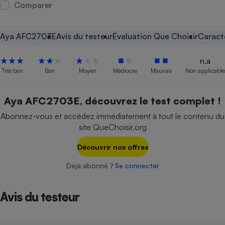
Comparer
Petit électroménager - U
Complément
alimentaire
Aya AFC2703E
Avis du testeur
Évaluation Que Choisir
Caract
Mutuelle
Assurance emprunteur
n.a
Très bon
Bon
Moyen
Médiocre
Mauvais
Non applicable
Matelas
Aya AFC2703E, découvrez le test complet !
Champagne
bouteille
Banque en 
Abonnez-vous et accédez immédiatement à tout le contenu du
site QueChoisir.org
Téléviseur
Antimoustique
Lave-linge
Découvrir nos offres
Déjà abonné ?
Se connecter
Avis du testeur
Radiateur électrique