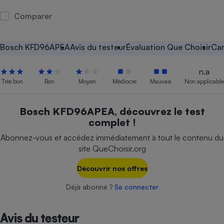
Petit électroménager - U
Comparer
Complément
alimentaire
Mutuelle
Assurance emprunteur
Bosch KFD96APEA
Avis du testeur
Évaluation Que Choisir
Car
n.a
Très bon
Bon
Moyen
Médiocre
Mauvais
Non applicable
Matelas
Champagne
bouteille
Bosch KFD96APEA, découvrez le test
Banque en 
complet !
Téléviseur
Abonnez-vous et accédez immédiatement à tout le contenu du
Antimoustique
Lave-linge
site QueChoisir.org
Découvrir nos offres
Déjà abonné ?
Se connecter
Radiateur électrique
Avis du testeur