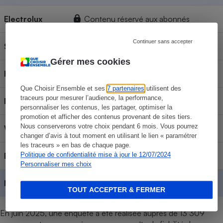
Electrolux
Contenu réservé aux abonnés
Continuer sans accepter
Samsung
Contenu réservé aux abonnés
Gérer mes cookies
Haier
Contenu réservé aux abonnés
Que Choisir Ensemble et ses
7 partenaires
utilisent des
traceurs pour mesurer l’audience, la performance,
Indesit
Contenu réservé aux abonnés
personnaliser les contenus, les partager, optimiser la
promotion et afficher des contenus provenant de sites tiers.
Nous conserverons votre choix pendant 6 mois. Vous pourrez
Whirlpool
Contenu réservé aux abonnés
changer d’avis à tout moment en utilisant le lien « paramétrer
les traceurs » en bas de chaque page.
Beko
Contenu réservé aux abonnés
Politique de confidentialité mise à jour le 12/07/2024
Personnaliser mes choix
Moyennes
Contenu réservé aux abonnés
TOUT ACCEPTER & FERMER
En juin 2025, une enquête a été réalisée auprès de 13 309