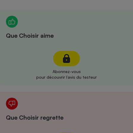
Téléphone mobile -
Smartphone
Plaque de cuisson à
induction
Que Choisir aime
Climatiseur -
Ventilateur
Antivirus
Abonnez-vous
pour découvrir l’avis du testeur
Climatiseur -
Ventilateur
Que Choisir regrette