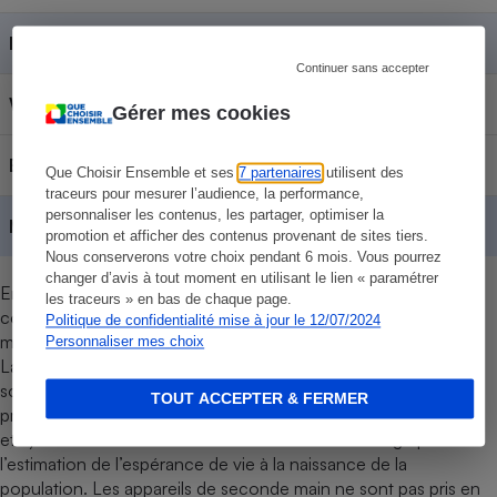
Indesit
Contenu réservé aux abonnés
Continuer sans accepter
Whirlpool
Contenu réservé aux abonnés
Gérer mes cookies
Beko
Contenu réservé aux abonnés
Que Choisir Ensemble et ses
7 partenaires
utilisent des
traceurs pour mesurer l’audience, la performance,
personnaliser les contenus, les partager, optimiser la
Moyennes
Contenu réservé aux abonnés
promotion et afficher des contenus provenant de sites tiers.
Nous conserverons votre choix pendant 6 mois. Vous pourrez
changer d’avis à tout moment en utilisant le lien « paramétrer
En juin 2025, une enquête a été réalisée auprès de 13 309
les traceurs » en bas de chaque page.
consommateurs européens pour connaître la fiabilité des
Politique de confidentialité mise à jour le 12/07/2024
marques de réfrigérateurs-congélateurs.
Personnaliser mes choix
La durée de vie et l’espérance de vie sans pannes d’un produit
sont calculées à partir de la probabilité de fin de vie ou de la
TOUT ACCEPTER & FERMER
probabilité de pannes à chaque âge de l’appareil (1 an, 2 ans,
etc.). Cette méthode est celle actuellement en usage pour
l’estimation de l’espérance de vie à la naissance de la
population. Les appareils de seconde main ne sont pas pris en