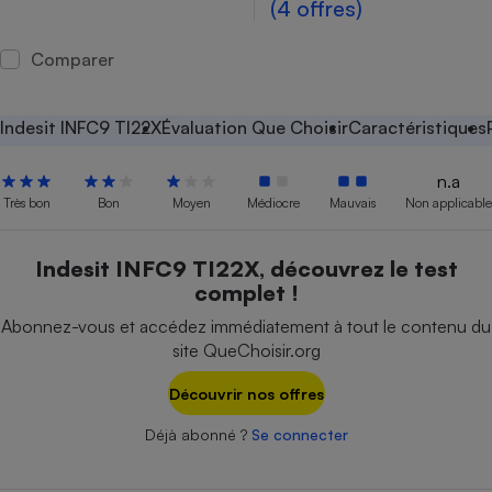
(4 offres)
Petit électroménager - U
Complément
Comparer
alimentaire
Mutuelle
Assurance emprunteur
Indesit INFC9 TI22X
Évaluation Que Choisir
Caractéristiques
n.a
Très bon
Bon
Moyen
Médiocre
Mauvais
Non applicable
Matelas
Champagne
bouteille
Banque en 
Indesit INFC9 TI22X, découvrez le test
Téléviseur
complet !
Antimoustique
Lave-linge
Abonnez-vous et accédez immédiatement à tout le contenu du
site QueChoisir.org
Découvrir nos offres
Radiateur électrique
Déjà abonné ?
Se connecter