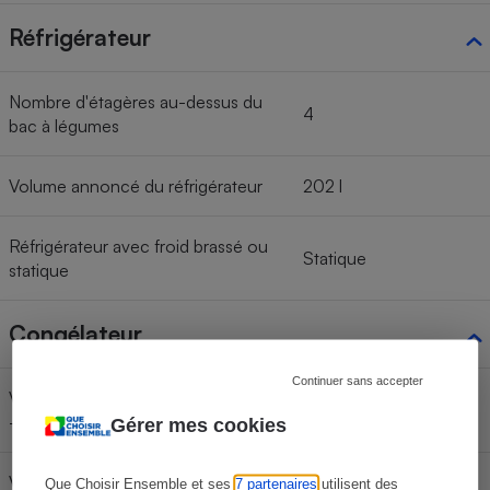
Réfrigérateur
Nombre d'étagères au-dessus du
4
bac à légumes
Volume annoncé du réfrigérateur
202 l
Réfrigérateur avec froid brassé ou
Statique
statique
Congélateur
Continuer sans accepter
Volume annoncé du congélateur
41 l
-18°C
Gérer mes cookies
Volume annoncé du congélateur
Que Choisir Ensemble et ses
7 partenaires
utilisent des