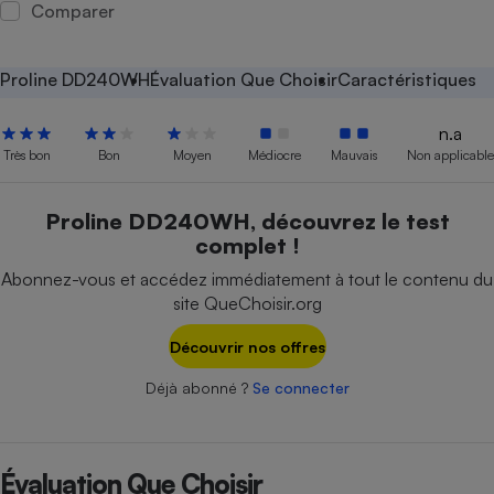
Comparer
Petit électroménager - U
Complément
alimentaire
Proline DD240WH
Évaluation Que Choisir
Caractéristiques
Mutuelle
Assurance emprunteur
n.a
Très bon
Bon
Moyen
Médiocre
Mauvais
Non applicable
Matelas
Proline DD240WH, découvrez le test
Champagne
bouteille
complet !
Banque en 
Abonnez-vous et accédez immédiatement à tout le contenu du
Téléviseur
site QueChoisir.org
Antimoustique
Lave-linge
Découvrir nos offres
Déjà abonné ?
Se connecter
Radiateur électrique
Évaluation Que Choisir