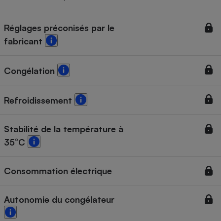
Téléphone mobile -
Smartphone
Plaque de cuisson à
Réglages préconisés par le
induction
fabricant
Congélation
Climatiseur -
Ventilateur
Refroidissement
Antivirus
Stabilité de la température à
Climatiseur -
Ventilateur
35°C
Consommation électrique
Autonomie du congélateur