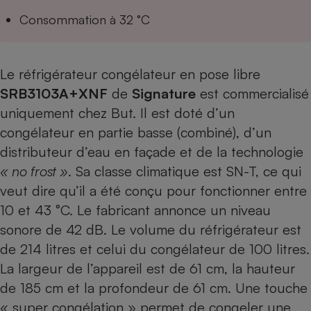
Téléphone mobile -
Consommation à 32 °C
Smartphone
Plaque de cuisson à
induction
Le réfrigérateur congélateur en pose libre
SRB3103A+XNF
de
Signature
est commercialisé
Climatiseur -
uniquement chez But. Il est doté d’un
Ventilateur
congélateur en partie basse (combiné), d’un
distributeur d’eau en façade et de la technologie
Antivirus
« no frost »
. Sa classe climatique est SN-T, ce qui
Climatiseur -
veut dire qu’il a été conçu pour fonctionner entre
Ventilateur
10 et 43 °C. Le fabricant annonce un niveau
sonore de 42 dB. Le volume du réfrigérateur est
de 214 litres et celui du congélateur de 100 litres.
La largeur de l’appareil est de 61 cm, la hauteur
de 185 cm et la profondeur de 61 cm. Une touche
« super congélation » permet de congeler une