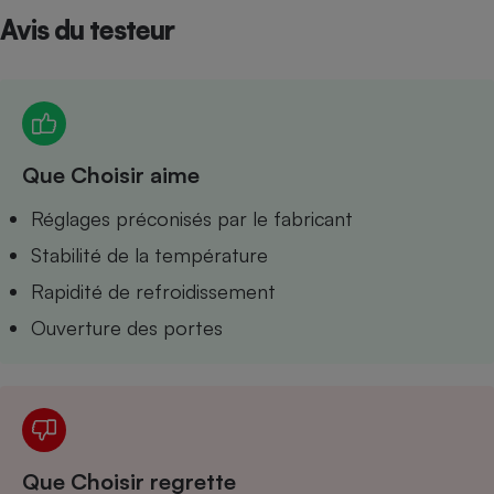
Avis du testeur
Petit électroménager - U
Complément
alimentaire
Mutuelle
Assurance emprunteur
Que Choisir aime
Matelas
Réglages préconisés par le fabricant
Champagne
bouteille
Banque en 
Stabilité de la température
Téléviseur
Rapidité de refroidissement
Antimoustique
Lave-linge
Ouverture des portes
Radiateur électrique
Que Choisir regrette