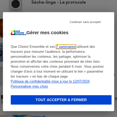
Sèche-linge - Le protocole
ACTUALITÉ
Continuer sans accepter
Les vagues de chaleur ont déjà tué plus
de 6 000 personnes
Gérer mes cookies
COMMENT NOUS TESTONS
Que Choisir Ensemble et ses
7 partenaires
utilisent des
Fours micro-ondes - Le protocole
traceurs pour mesurer l’audience, la performance,
personnaliser les contenus, les partager, optimiser la
promotion et afficher des contenus provenant de sites tiers.
Nous conserverons votre choix pendant 6 mois. Vous pourrez
GUIDE D'ACHAT
changer d’avis à tout moment en utilisant le lien « paramétrer
Rafraîchisseur d’air - Comment choisir un
les traceurs » en bas de chaque page.
rafraîchisseur d’air
Politique de confidentialité mise à jour le 12/07/2024
Personnaliser mes choix
COMMENT NOUS TESTONS
Comment nous testons les rafraîchisseurs
TOUT ACCEPTER & FERMER
d’air