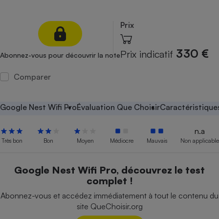
Petit électroménager - U
Complément
Prix
alimentaire
Mutuelle
Assurance emprunteur
330 €
Prix indicatif
Abonnez-vous pour découvrir la note
Comparer
Matelas
Champagne
bouteille
Google Nest Wifi Pro
Évaluation Que Choisir
Caractéristique
Banque en 
Téléviseur
n.a
Antimoustique
Très bon
Bon
Moyen
Médiocre
Mauvais
Non applicable
Lave-linge
Google Nest Wifi Pro, découvrez le test
complet !
Radiateur électrique
Abonnez-vous et accédez immédiatement à tout le contenu du
site QueChoisir.org