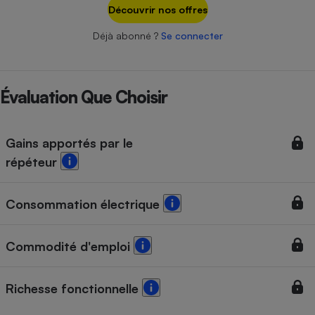
Téléphone mobile -
Découvrir nos offres
Smartphone
Plaque de cuisson à
Déjà abonné ?
Se connecter
induction
Évaluation Que Choisir
Climatiseur -
Ventilateur
Gains apportés par le
répéteur
Antivirus
Climatiseur -
Ventilateur
Consommation électrique
Commodité d'emploi
Richesse fonctionnelle