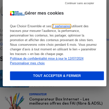
Continuer sans accepter
Vincent Erpelding
Rédacteur technique
Gérer mes cookies
Que Choisir Ensemble et ses
7 partenaires
utilisent des
La sélection de produits ou services est représentative du marché,
traceurs pour mesurer l’audience, la performance,
bien que non-exhaustive. À l’exception des autorisations données
personnaliser les contenus, les partager, optimiser la
par Bureau Veritas Certification conformément aux règles de
La Note
promotion et afficher des contenus provenant de sites tiers.
Que Choisir
, il n’existe aucune relation contractuelle entre Que
Nous conserverons votre choix pendant 6 mois. Vous pourrez
Choisir Ensemble et les professionnels référencés.
changer d’avis à tout moment en utilisant le lien « paramétrer
les traceurs » en bas de chaque page.
Sur le même sujet
Politique de confidentialité mise à jour le 12/07/2024
Personnaliser mes choix
ACTUALITÉ
TOUT ACCEPTER & FERMER
Comment empêcher Doctolib d’utiliser
vos données pour son projet de
recherche IA
COMPARATEUR
Comparateur Box Internet - Les
meilleures offres des FAI (fibre & ADSL)