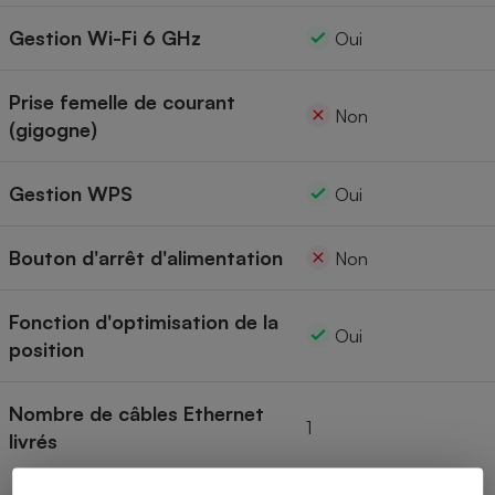
Gestion Wi-Fi 6 GHz
Oui
Prise femelle de courant
Non
(gigogne)
Gestion WPS
Oui
Bouton d'arrêt d'alimentation
Non
Fonction d'optimisation de la
Oui
position
Nombre de câbles Ethernet
1
livrés