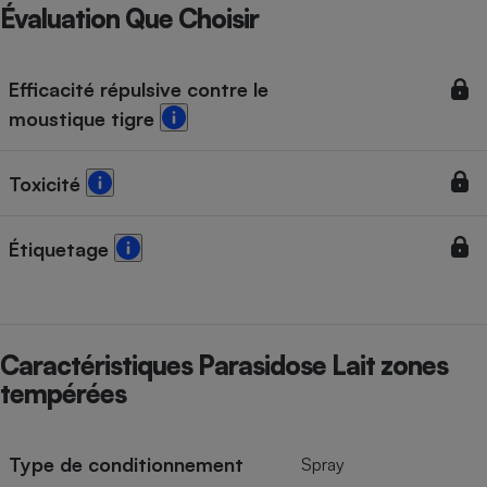
Téléphone mobile -
Évaluation Que Choisir
Smartphone
Plaque de cuisson à
induction
Efficacité répulsive contre le
moustique tigre
Climatiseur -
Ventilateur
Toxicité
Étiquetage
Antivirus
Climatiseur -
Ventilateur
Caractéristiques Parasidose Lait zones
tempérées
Type de conditionnement
Spray