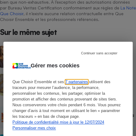
bien que non-exhaustive. À l’exception des autorisations données
par Bureau Veritas Certification conformément aux règles de
La Note
Que Choisir
, il n’existe aucune relation contractuelle entre Que
Choisir Ensemble et les professionnels référencés.
Sur le même sujet
ACTUALITÉ
Les moustiques vont-ils s’habituer au
Continuer sans accepter
répulsif le plus efficace ?
Gérer mes cookies
ACTION QUE CHOISIR ENSEMBLE
Test des crèmes solaires vendues sur
Que Choisir Ensemble et ses
7 partenaires
utilisent des
Temu, Shein et AliExpress - 9 sur 10
traceurs pour mesurer l’audience, la performance,
dangereuses pour la santé des
personnaliser les contenus, les partager, optimiser la
consommateurs
promotion et afficher des contenus provenant de sites tiers.
Nous conserverons votre choix pendant 6 mois. Vous pourrez
ACTUALITÉ
changer d’avis à tout moment en utilisant le lien « paramétrer
Crèmes solaires - Le bilan désastreux des
les traceurs » en bas de chaque page.
plateformes chinoises
Politique de confidentialité mise à jour le 12/07/2024
Personnaliser mes choix