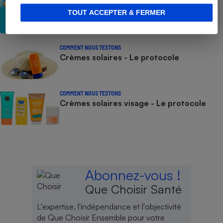
CONSEILS
Crèmes solaires - Les logos à la loupe
TOUT ACCEPTER & FERMER
COMMENT NOUS TESTONS
Crèmes solaires - Le protocole
COMMENT NOUS TESTONS
Crèmes solaires visage - Le protocole
Abonnez-vous !
Que Choisir Santé
L'expertise, l'indépendance et l'objectivité
de Que Choisir Ensemble pour votre