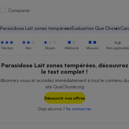
Petit électroménager - U
Comparer
Complément
alimentaire
Mutuelle
Assurance emprunteur
Parasidose Lait zones tempérées
Évaluation Que Choisir
Car
n.a
Très bon
Bon
Moyen
Médiocre
Mauvais
Non applicable
Matelas
Champagne
bouteille
Parasidose Lait zones tempérées, découvrez
Banque en 
le test complet !
Téléviseur
Abonnez-vous et accédez immédiatement à tout le contenu du
Antimoustique
Lave-linge
site QueChoisir.org
Découvrir nos offres
Déjà abonné ?
Se connecter
Radiateur électrique