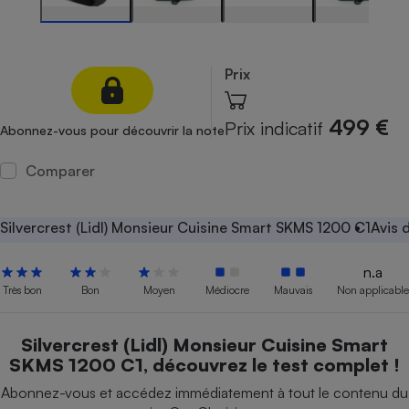
Petit électroménager - 
Complément
alimentaire
Prix
Mutuelle
Assurance emprunteur
499 €
Prix indicatif
Abonnez-vous pour découvrir la note
Comparer
Matelas
Champagne
bouteille
Banque en 
Silvercrest (Lidl) Monsieur Cuisine Smart SKMS 1200 C1
Avis 
Téléviseur
Antimoustique
Lave-linge
n.a
Très bon
Bon
Moyen
Médiocre
Mauvais
Non applicable
Silvercrest (Lidl) Monsieur Cuisine Smart
Radiateur électrique
SKMS 1200 C1, découvrez le test complet !
Abonnez-vous et accédez immédiatement à tout le contenu du