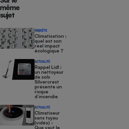
Sur le
même
sujet
ENQUÊTE
Climatisation :
quel est son
réel impact
écologique ?
ACTUALITÉ
Rappel Lidl :
un nettoyeur
de sols
Silvercrest
présente un
risque
d’incendie
ACTUALITÉ
Climatiseur
sans tuyau
(vidéo) -
Que vaut le