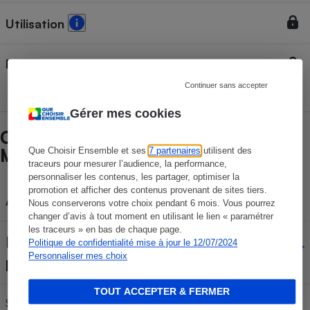
Utilisation
Risques de brûlures
Continuer sans accepter
Gérer mes cookies
Caractéristiques Silvercrest (Lidl)
Que Choisir Ensemble et ses
7 partenaires
utilisent des
Monsieur Cuisine Smart SKMS 1200 C1
traceurs pour mesurer l’audience, la performance,
personnaliser les contenus, les partager, optimiser la
promotion et afficher des contenus provenant de sites tiers.
Appareil connecté
Oui
Nous conserverons votre choix pendant 6 mois. Vous pourrez
changer d’avis à tout moment en utilisant le lien « paramétrer
les traceurs » en bas de chaque page.
Balance ou système de
Politique de confidentialité mise à jour le 12/07/2024
Oui
Personnaliser mes choix
pesage intégré
TOUT ACCEPTER & FERMER
Système de pesage intégré
Oui