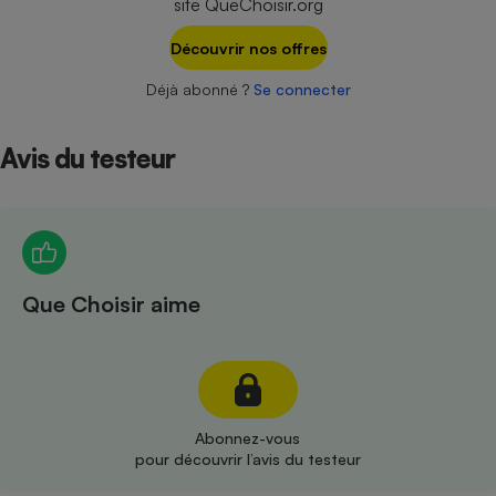
site QueChoisir.org
Téléphone mobile -
Smartphone
Plaque de cuisson à
Découvrir nos offres
induction
Déjà abonné ?
Se connecter
Avis du testeur
Climatiseur -
Ventilateur
Antivirus
Climatiseur -
Que Choisir aime
Ventilateur
Abonnez-vous
pour découvrir l’avis du testeur