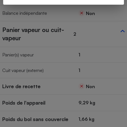
Balance indépendante
Non
Panier vapeur ou cuit-
2
vapeur
Panier(s) vapeur
1
Cuit vapeur (externe)
1
Livre de recette
Non
Poids de l'appareil
9,29 kg
Poids du bol sans couvercle
1,66 kg