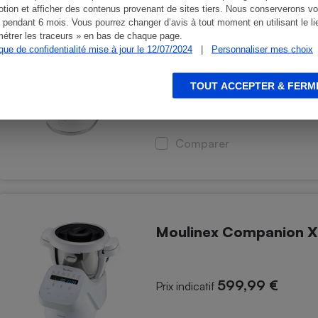
tion et afficher des contenus provenant de sites tiers. Nous conserverons vo
 pendant 6 mois. Vous pourrez changer d’avis à tout moment en utilisant le li
Moulinex Companion 
étrer les traceurs » en bas de chaque page.
ique de confidentialité mise à jour le 12/07/2024
|
Personnaliser mes choix
TOUT ACCEPTER & FERM
590,61 €
À partir de
Comparer
Moulinex Companion 
599,99 €
Prix indicatif