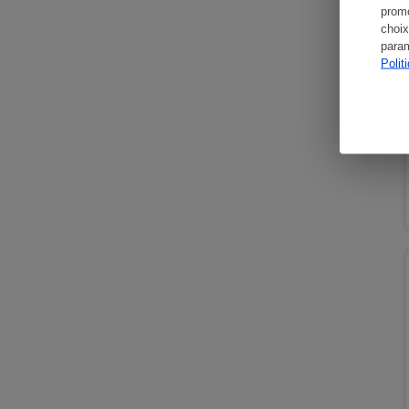
promo
choix
param
Polit