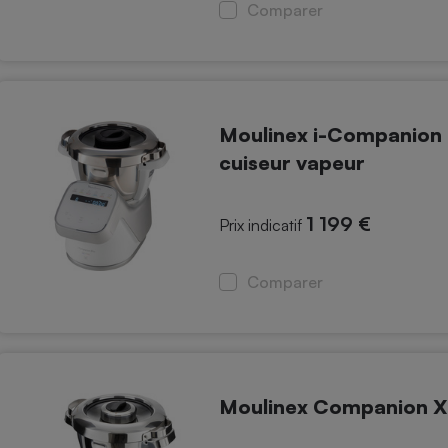
Électricité - Gaz
Comparer
Appareil photo
numérique
Four encastrable
Moulinex i-Companion
cuiseur vapeur
Lessive
1 199 €
Prix indicatif
Comparer
Aspirateur
Moulinex Companion 