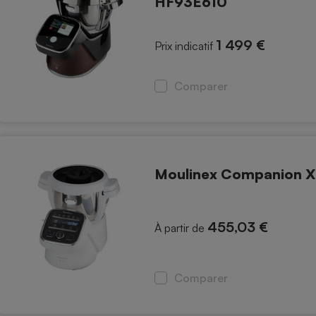
HF93E610
1 499 €
Prix indicatif
Comparer
Moulinex Companion 
455,03 €
À partir de
Comparer