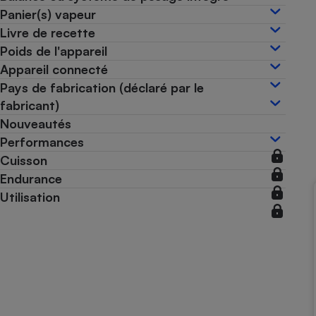
Panier(s) vapeur
Internet
Livre de recette
Gros électroménager
Téléphonie
Poids de l'appareil
Petit électroménager 
Appareil connecté
Complément
Pays de fabrication (déclaré par le
alimentaire
Mutuelle
fabricant)
Assurance emprunteu
Nouveautés
Performances
Cuisson
Endurance
Matelas
Champa
Utilisation
boutei
Banque 
Téléviseur
Antimoustique
Lave-linge