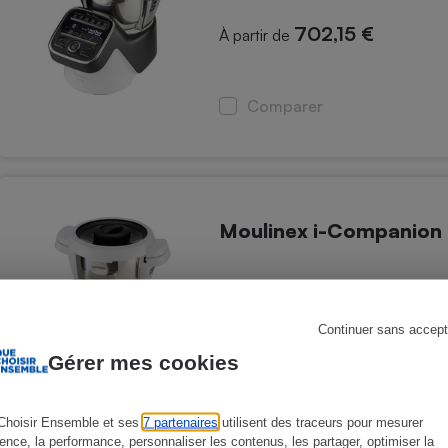
702,15 €
À partir de
s
Réfrigérateur
Comparer
Moulinex i-Companion
1 046,99 €
À partir de
Continuer sans accept
Gérer mes cookies
Comparer
Choisir Ensemble et ses
7 partenaires
utilisent des traceurs pour mesurer
ience, la performance, personnaliser les contenus, les partager, optimiser la