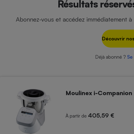
Résultats réserv
Abonnez-vous et accédez immédiatement à t
- Ustensile
Foie gras
Découvrir nos
Aide auditive
r
Assurance vie
Déjà abonné ?
Se
Poêle à granulés
gne - Comment choisir une
lle de champagne
en ligne
Moulinex i-Companion
Ordinateur portable
Crème solaire
Lave-vaisselle
405,59 €
À partir de