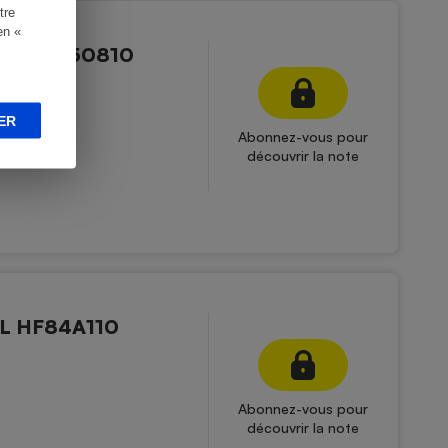
tre
en «
Pro HF850810
ER
Abonnez-vous pour
découvrir la note
XL HF84A110
Abonnez-vous pour
découvrir la note