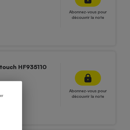
Abonnez-vous pour
découvrir la note
 touch HF935110
Abonnez-vous pour
er
découvrir la note