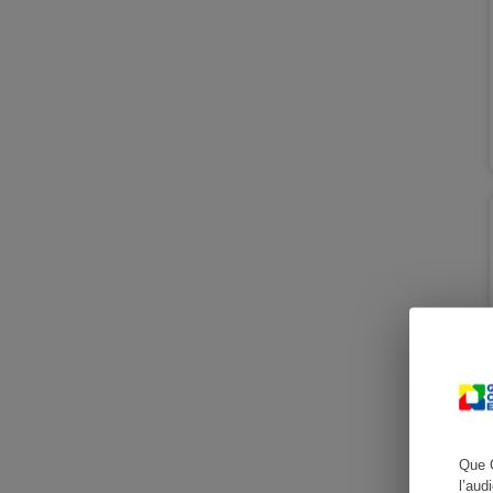
Cafetière à expresso
Robot ménager
Que 
l’aud