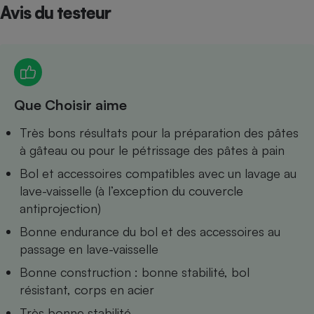
Avis du testeur
Petit électroménager - U
Complément
alimentaire
Mutuelle
Assurance emprunteur
Que Choisir aime
Très bons résultats pour la préparation des pâtes
Matelas
Champagne
à gâteau ou pour le pétrissage des pâtes à pain
bouteille
Banque en 
Bol et accessoires compatibles avec un lavage au
Téléviseur
lave-vaisselle (à l’exception du couvercle
Antimoustique
Lave-linge
antiprojection)
Bonne endurance du bol et des accessoires au
passage en lave-vaisselle
Bonne construction : bonne stabilité, bol
Radiateur électrique
résistant, corps en acier
Très bonne stabilité