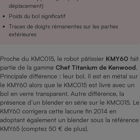
déplacement)
Cafetière à expressos
Poids du bol significatif
Traces de doigts rémanentes sur les parties
extérieures
Proche du
KMC015
, le robot pâtissier
KMY60
fait
partie de la gamme
Chef Titanium de Kenwood
.
Robot ménager
Principale différence : leur bol. Il est en métal sur
le KMY60 alors que le
KMC015
est livré avec un
bol en verre transparent. Autre différence, la
présence d’un blender en série sur le
KMC015
. Le
KMY60 corrigera cette lacune fin 2014 en
adoptant également un blender sous la référence
KMY65 (comptez 50 € de plus).