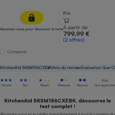
Petit électroménager - U
Complément
Prix
alimentaire
Mutuelle
Assurance emprunteur
À partir de
Abonnez-vous pour découvrir la note
799,99 €
(2 offres)
Matelas
Champagne
Comparer
bouteille
Banque en 
Téléviseur
KitchenAid 5KSM156CXEBK
Avis du testeur
Évaluation Que Ch
Antimoustique
Lave-linge
n.a
Très bon
Bon
Moyen
Médiocre
Mauvais
Non applicable
KitchenAid 5KSM156CXEBK, découvrez le
Radiateur électrique
test complet !
Abonnez-vous et accédez immédiatement à tout le contenu du