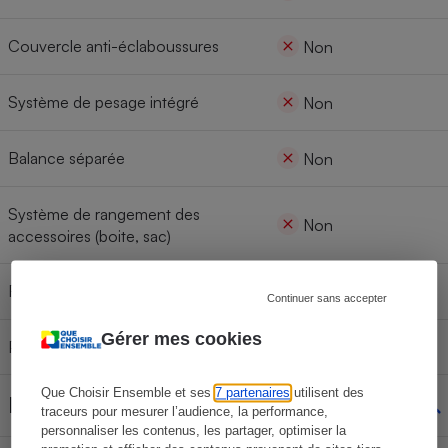
Couvercle anti-éclaboussures
Non
Système de pesage intégré
Non
Balance séparée
Non
Système de rangement des
Non
accessoires (boite, sac)
Recettes fournies
Non
Continuer sans accepter
Gérer mes cookies
Pieds antidérapants
Antidérapant
Que Choisir Ensemble et ses
7 partenaires
utilisent des
Dimensions et poids
traceurs pour mesurer l’audience, la performance,
personnaliser les contenus, les partager, optimiser la