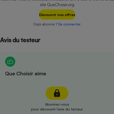
Téléphone mobile -
site QueChoisir.org
Smartphone
Plaque de cuisson à
Découvrir nos offres
induction
Déjà abonné ?
Se connecter
Climatiseur -
Avis du testeur
Ventilateur
Antivirus
Climatiseur -
Ventilateur
Que Choisir aime
Abonnez-vous
pour découvrir l’avis du testeur