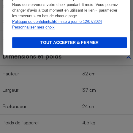
Non
Nous conserverons votre choix pendant 6 mois. Vous pourrez
accessoires (boite, sac)
changer d’avis à tout moment en utilisant le lien « paramétrer
les traceurs » en bas de chaque page.
Recettes fournies
Politique de confidentialité mise à jour le 12/07/2024
Non
Personnaliser mes choix
Pieds antidérapants
Ventouses
TOUT ACCEPTER & FERMER
Dimensions et poids
Hauteur
32 cm
Largeur
37 cm
Profondeur
24 cm
Poids de l'appareil
4,5 kg