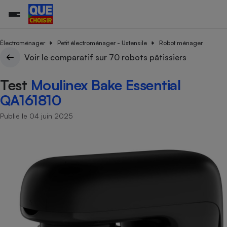
Électroménager
Petit électroménager - Ustensile
Robot ménager
Voir le comparatif sur 70 robots pâtissiers
Additifs a
Comparate
Comparatif
Comparateu
Comparatif
Comparateu
Comparatif
Comparati
Substances
Toutes les actualités
Tous les services
Tous nos combats
L’association
Organismes de défense 
Train
Test
Moulinex Bake Essential
supermarc
cosmétiqu
Comparateu
Achat - Vente - Travaux
Démarche administrative
Enquêtes
Nos actions
Nos missions
Système judiciaire
Transport aérien
gratuit
QA161810
Copropriété
Famille
Guides d'achat
Nos grandes victoires
Notre méthodologie
Publié le 04 juin 2025
Location
Senior
Comparateu
Comparate
Comparati
Comparatif
Comparate
Comparatif
Comparatif
Conseils
Les billets de la présidente
Notre financement
supermarc
électrique
Service marchand
Magasin - Grande surfac
Sport
Soumettre un litige
Brèves
Nos associations locales
Nos partenaires
Air
Marketing - Fidélisation
Vacances - Tourisme
Lettres types
Nous rejoindre
Nous rejoindre
Déchet
Méthode de vente - Abu
Rencontrer une association locale
Comparate
Comparatif
Comparatif
Comparatif
Comparatif
En savoir plus sur Que Choisir Ensemble
Eau
s
Agriculture
Achat - Vente - Location
Energie
Nutrition
Assurance auto
-nous ?
Produit alimentaire
Carburant
Comparati
Comparati
Comparati
Comparate