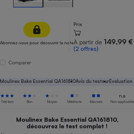
Petit électroménager - U
Complément
alimentaire
Prix
Mutuelle
Assurance emprunteur
149,99 €
À partir de
Abonnez-vous pour découvrir la note
(2 offres)
Matelas
Champagne
Comparer
bouteille
Banque en 
Téléviseur
Moulinex Bake Essential QA161810
Avis du testeur
Évaluation
Antimoustique
Lave-linge
n.a
Très bon
Bon
Moyen
Médiocre
Mauvais
Non applicable
Radiateur électrique
Moulinex Bake Essential QA161810,
découvrez le test complet !