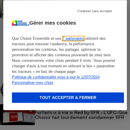
Numéros de services clients gratuits - La
liste des numéros non surtaxés
Continuer sans accepter
Gérer mes cookies
COMMENT NOUS TESTONS
Smartphones - Le protocole
Que Choisir Ensemble et ses
7 partenaires
utilisent des
traceurs pour mesurer l’audience, la performance,
personnaliser les contenus, les partager, optimiser la
COMMENT NOUS TESTONS
promotion et afficher des contenus provenant de sites tiers.
Opérateurs de téléphonie mobile - Le
Nous conserverons votre choix pendant 6 mois. Vous pourrez
protocole
changer d’avis à tout moment en utilisant le lien « paramétrer
les traceurs » en bas de chaque page.
Politique de confidentialité mise à jour le 12/07/2024
COMMENT NOUS TESTONS
Personnaliser mes choix
Montres connectées - Le protocole
TOUT ACCEPTER & FERMER
ACTION QUE CHOISIR ENSEMBLE
Forfaits « à vie » Red by SFR - L’UFC-Que
Choisir fait lourdement condamner SFR