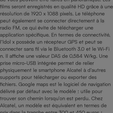
Téléphone mobile -
films seront enregistrés en qualité HD grâce à une
Smartphone
Plaque de cuisson à
résolution de 1920 x 1088 pixels. Le téléphone
induction
peut également se connecter directement à la
radio FM, ce qui évite de télécharger une
application spécifique. En termes de connectivité,
Climatiseur -
l’Idol x possède un récepteur GPS et peut se
Ventilateur
connecter sans fil via le Bluetooth 3.0 et le Wi-Fi
n. Il affiche une valeur DAS de 0,584 W/kg. Une
Antivirus
prise micro-USB intégrée permet de relier
Climatiseur -
physiquement le smartphone Alcatel à d’autres
Ventilateur
supports pour télécharger ou exporter des
fichiers. Google maps est le logiciel de navigation
délivré par défaut avec le modèle : utile pour
trouver son chemin lorsqu’on est perdu. Chez
Alcatel, un modèle est équivalent en termes de
prix dans la tranche entre 300 et 450 euros :