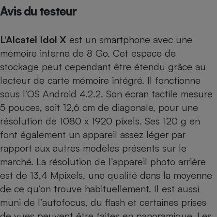
Avis du testeur
Petit électroménager - U
Complément
alimentaire
L’Alcatel Idol X
est un smartphone avec une
Mutuelle
Assurance emprunteur
mémoire interne de 8 Go. Cet espace de
stockage peut cependant être étendu grâce au
lecteur de carte mémoire intégré. Il fonctionne
sous l’OS Android 4.2.2. Son écran tactile mesure
Matelas
Champagne
bouteille
5 pouces, soit 12,6 cm de diagonale, pour une
Banque en 
résolution de 1080 x 1920 pixels. Ses 120 g en
Téléviseur
font également un appareil assez léger par
Antimoustique
Lave-linge
rapport aux autres modèles présents sur le
marché. La résolution de l’appareil photo arrière
est de 13,4 Mpixels, une qualité dans la moyenne
de ce qu’on trouve habituellement. Il est aussi
Radiateur électrique
muni de l’autofocus, du flash et certaines prises
de vues peuvent être faites en panoramique. Les