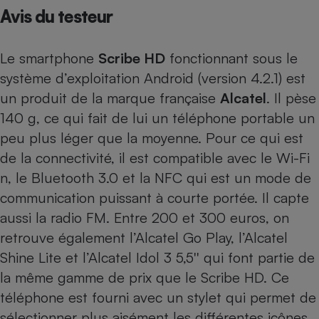
Avis du testeur
Petit électroménager - U
Complément
alimentaire
Le smartphone
Scribe HD
fonctionnant sous le
Mutuelle
Assurance emprunteur
système d’exploitation Android (version 4.2.1) est
un produit de la marque française
Alcatel
. Il pèse
140 g, ce qui fait de lui un téléphone portable un
peu plus léger que la moyenne. Pour ce qui est
Matelas
Champagne
bouteille
de la connectivité, il est compatible avec le Wi-Fi
Banque en 
n, le Bluetooth 3.0 et la NFC qui est un mode de
Téléviseur
communication puissant à courte portée. Il capte
Antimoustique
Lave-linge
aussi la radio FM. Entre 200 et 300 euros, on
retrouve également
l’Alcatel Go Play
,
l’Alcatel
Shine Lite
et
l’Alcatel Idol 3 5,5''
qui font partie de
la même gamme de prix que le Scribe HD. Ce
Radiateur électrique
téléphone est fourni avec un stylet qui permet de
sélectionner plus aisément les différentes icônes