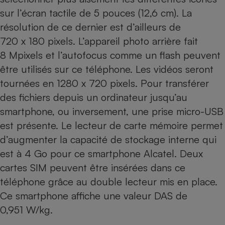
Téléphone mobile -
sur l’écran tactile de 5 pouces (12,6 cm). La
Smartphone
Plaque de cuisson à
résolution de ce dernier est d’ailleurs de
induction
720 x 180 pixels. L’appareil photo arrière fait
8 Mpixels et l’autofocus comme un flash peuvent
être utilisés sur ce téléphone. Les vidéos seront
Climatiseur -
tournées en 1280 x 720 pixels. Pour transférer
Ventilateur
des fichiers depuis un ordinateur jusqu’au
smartphone, ou inversement, une prise micro-USB
Antivirus
est présente. Le lecteur de carte mémoire permet
Climatiseur -
d’augmenter la capacité de stockage interne qui
Ventilateur
est à 4 Go pour ce smartphone Alcatel. Deux
cartes SIM peuvent être insérées dans ce
téléphone grâce au double lecteur mis en place.
Ce smartphone affiche une valeur DAS de
0,951 W/kg.