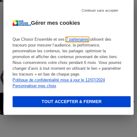
Continuer sans accepter
COMMENT NOUS TESTONS
Smartphones - Le protocole
Gérer mes cookies
COMMENT NOUS TESTONS
Que Choisir Ensemble et ses
7 partenaires
utilisent des
Opérateurs de téléphonie mobile - Le
traceurs pour mesurer l’audience, la performance,
protocole
personnaliser les contenus, les partager, optimiser la
promotion et afficher des contenus provenant de sites tiers.
Nous conserverons votre choix pendant 6 mois. Vous pourrez
COMMENT NOUS TESTONS
changer d’avis à tout moment en utilisant le lien « paramétrer
Montres connectées - Le protocole
les traceurs » en bas de chaque page.
Politique de confidentialité mise à jour le 12/07/2024
Personnaliser mes choix
ACTION QUE CHOISIR ENSEMBLE
Forfaits « à vie » Red by SFR - L’UFC-Que
TOUT ACCEPTER & FERMER
Choisir fait lourdement condamner SFR