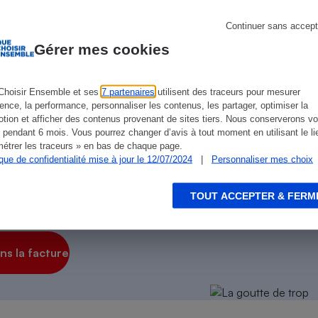
Électricité - Gaz
ien que non-exhaustive. À l’exception des autorisations
de
La Note Que Choisir
, il n’existe aucune relation
Continuer sans accept
encés.
Gérer mes cookies
Appareil photo
numérique
Four encastrable
Choisir Ensemble et ses
7 partenaires
utilisent des traceurs pour mesurer
ience, la performance, personnaliser les contenus, les partager, optimiser la
tion et afficher des contenus provenant de sites tiers. Nous conserverons vo
 pendant 6 mois. Vous pourrez changer d’avis à tout moment en utilisant le li
étrer les traceurs » en bas de chaque page.
Lessive
ique de confidentialité mise à jour le 12/07/2024
|
Personnaliser mes choix
TOUT ACCEPTER & FERM
on des autres
!
Aspirateur
s la facture