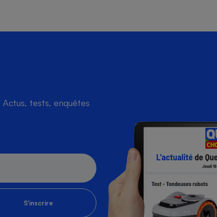
s
Réfrigérateur
Actus, tests, enquêtes
S'inscrire