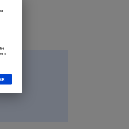
er
tre
en «
ER