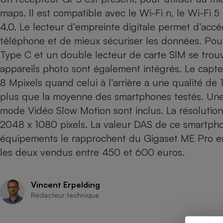
maps. Il est compatible avec le Wi-Fi n, le Wi-Fi 5
Internet
4.0. Le lecteur d’empreinte digitale permet d’ac
Gros électroménager
Téléphonie
téléphone et de mieux sécuriser les données. Pou
Petit électroménager 
Complément
Type C et un double lecteur de carte SIM se trou
alimentaire
appareils photo sont également intégrés. Le capte
Mutuelle
Assurance emprunteu
8 Mpixels quand celui à l’arrière a une qualité de 
plus que la moyenne des smartphones testés. Une
mode Vidéo Slow Motion sont inclus. La résolution
2048 x 1080 pixels. La valeur DAS de ce smartph
Matelas
Champa
équipements le rapprochent du
Gigaset ME Pro
en
boutei
Banque 
les deux vendus entre 450 et 600 euros.
Téléviseur
Antimoustique
Lave-linge
Vincent Erpelding
Rédacteur technique