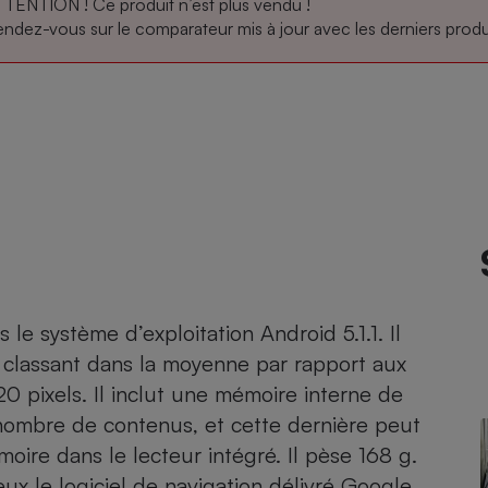
TENTION ! Ce produit n’est plus vendu !
ndez-vous sur le comparateur mis à jour avec les derniers produi
atif sèche-linge
atif smartphone
atif nettoyeur haute
ateur mutuelle
on
Réparation
Obsèques - Pompes
teur des devis d’opticiens
funèbres
eur-congélateur
dio
 robot
nduction
son
ranulés
irante
e multifonction
électrique
Panneaux
r mobile
r portable
photovoltaïques
 Médicament
 balai
le système d’exploitation Android 5.1.1. Il
omplémentaire santé
e classant dans la moyenne par rapport aux
 traîneau
ctile
Circuits courts et
alimentation locale
Puériculture - Produit
0 pixels. Il inclut une mémoire interne de
 automatique
pour bébé
ombre de contenus, et cette dernière peut
Banque en ligne
seur
oire dans le lecteur intégré. Il pèse 168 g.
vapeur
ux le logiciel de navigation délivré Google