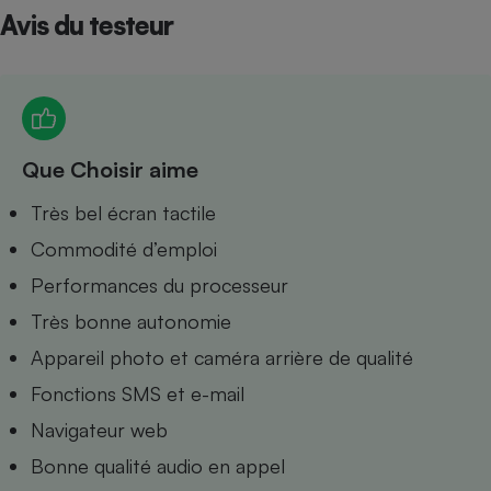
Avis du testeur
Petit électroménager - U
Complément
alimentaire
Mutuelle
Assurance emprunteur
Que Choisir aime
Matelas
Très bel écran tactile
Champagne
bouteille
Commodité d’emploi
Banque en 
Téléviseur
Performances du processeur
Antimoustique
Lave-linge
Très bonne autonomie
Appareil photo et caméra arrière de qualité
Fonctions SMS et e-mail
Navigateur web
Radiateur électrique
Bonne qualité audio en appel