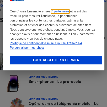
par Bureau Veritas Certification conformément aux règles de
La Note
Que Choisir
, il n’existe aucune relation contractuelle entre Que
Choisir Ensemble et les professionnels référencés.
Que Choisir Ensemble et ses
7 partenaires
utilisent des
traceurs pour mesurer l’audience, la performance,
Sur le même sujet
personnaliser les contenus, les partager, optimiser la
promotion et afficher des contenus provenant de sites tiers.
Nous conserverons votre choix pendant 6 mois. Vous pourrez
COMPARATEUR
changer d’avis à tout moment en utilisant le lien « paramétrer
Comparateur gratuit des forfaits mobiles
les traceurs » en bas de chaque page.
- Choisissez le meilleur forfait, avec ou
Politique de confidentialité mise à jour le 12/07/2024
sans engagement
Personnaliser mes choix
ACTUALITÉ
Numéros de services clients gratuits - La
TOUT ACCEPTER & FERMER
liste des numéros non surtaxés
COMMENT NOUS TESTONS
Smartphones - Le protocole
COMMENT NOUS TESTONS
Opérateurs de téléphonie mobile - Le