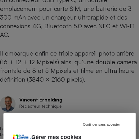
emplacement pour carte SIM, une batterie de 3
300 mAh avec un chargeur ultrarapide et des
connexions 4G, Bluetooth 5.0 avec NFC et Wi-Fi
AC.
Il embarque enfin ce triple appareil photo arrière
(16 + 12 + 12 Mpixels) ainsi qu’une double caméra
frontale de 8 et 5 Mpixels et filme en ultra haute
définition (3840 × 2160 pixels).
Vincent Erpelding
Rédacteur technique
Continuer sans accepter
La sélection de produits ou services est représentative du marché,
bien que non-exhaustive. À l’exception des autorisations données
Gérer mes cookies