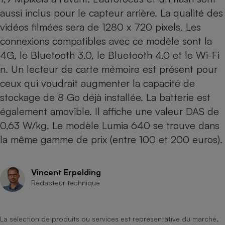
Téléphone mobile -
aussi inclus pour le capteur arrière. La qualité des
Smartphone
Plaque de cuisson à
vidéos filmées sera de 1280 x 720 pixels. Les
induction
connexions compatibles avec ce modèle sont la
4G, le Bluetooth 3.0, le Bluetooth 4.0 et le Wi-Fi
n. Un lecteur de carte mémoire est présent pour
Climatiseur -
ceux qui voudrait augmenter la capacité de
Ventilateur
stockage de 8 Go déjà installée. La batterie est
également amovible. Il affiche une valeur DAS de
Antivirus
0,63 W/kg. Le modèle
Lumia 640
se trouve dans
Climatiseur -
la même gamme de prix (entre 100 et 200 euros).
Ventilateur
Vincent Erpelding
Rédacteur technique
La sélection de produits ou services est représentative du marché,