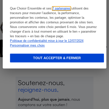
Opérateurs de téléphonie mobile - Le
protocole
Que Choisir Ensemble et ses
7 partenaires
utilisent des
traceurs pour mesurer l’audience, la performance,
personnaliser les contenus, les partager, optimiser la
COMMENT NOUS TESTONS
promotion et afficher des contenus provenant de sites tiers.
Montres connectées - Le protocole
Nous conserverons votre choix pendant 6 mois. Vous pourrez
changer d’avis à tout moment en utilisant le lien « paramétrer
les traceurs » en bas de chaque page.
Politique de confidentialité mise à jour le 12/07/2024
ACTION QUE CHOISIR ENSEMBLE
Personnaliser mes choix
Forfaits « à vie » Red by SFR - L’UFC-Que
Choisir fait lourdement condamner SFR
TOUT ACCEPTER & FERMER
Soutenez-nous,
rejoignez-nous,
Aujourd'hui, plus que jamais
, nous
comptons sur votre soutien !