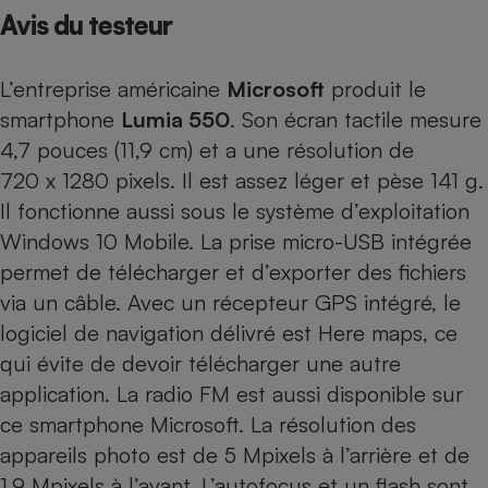
Avis du testeur
Petit électroménager - U
Complément
alimentaire
L’entreprise américaine
Microsoft
produit le
Mutuelle
Assurance emprunteur
smartphone
Lumia 550
. Son écran tactile mesure
4,7 pouces (11,9 cm) et a une résolution de
720 x 1280 pixels. Il est assez léger et pèse 141 g.
Il fonctionne aussi sous le système d’exploitation
Matelas
Champagne
bouteille
Windows 10 Mobile. La prise micro-USB intégrée
Banque en 
permet de télécharger et d’exporter des fichiers
Téléviseur
via un câble. Avec un récepteur GPS intégré, le
Antimoustique
Lave-linge
logiciel de navigation délivré est Here maps, ce
qui évite de devoir télécharger une autre
application. La radio FM est aussi disponible sur
ce smartphone Microsoft. La résolution des
Radiateur électrique
appareils photo est de 5 Mpixels à l’arrière et de
1,9 Mpixels à l’avant. L’autofocus et un flash sont