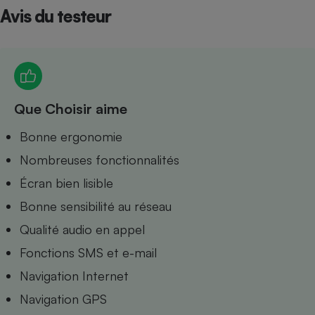
Avis du testeur
Petit électroménager - U
Complément
alimentaire
Mutuelle
Assurance emprunteur
Que Choisir aime
Matelas
Bonne ergonomie
Champagne
bouteille
Nombreuses fonctionnalités
Banque en 
Téléviseur
Écran bien lisible
Antimoustique
Lave-linge
Bonne sensibilité au réseau
Qualité audio en appel
Fonctions SMS et e-mail
Navigation Internet
Radiateur électrique
Navigation GPS