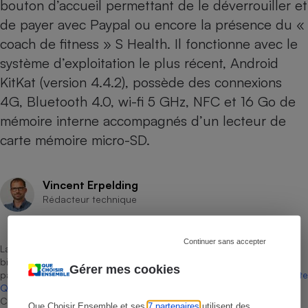
bouton d’accueil permettant de le déverrouiller et
de payer avec Paypal ou encore la présence du «
coach de fitness » S Health. Il fonctionne avec le
système d’exploitation le plus récent, Android
KitKat (version 4.4.2), possède des connexions
4G, Bluetooth 4.0, wi-fi 5 GHz, NFC et 16 Go de
mémoire interne accompagnés d’un lecteur de
carte mémoire micro-SD.
Vincent Erpelding
Rédacteur technique
Continuer sans accepter
La sélection de produits ou services est représentative du marché,
bien que non-exhaustive. À l’exception des autorisations données
Gérer mes cookies
par Bureau Veritas Certification conformément aux règles de
La Note
Que Choisir
, il n’existe aucune relation contractuelle entre Que
Choisir Ensemble et les professionnels référencés.
Que Choisir Ensemble et ses
7 partenaires
utilisent des