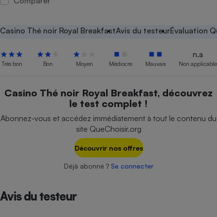
Comparer
Petit électroménager - U
Complément
alimentaire
Casino Thé noir Royal Breakfast
Avis du testeur
Évaluation Q
Mutuelle
Assurance emprunteur
n.a
Très bon
Bon
Moyen
Médiocre
Mauvais
Non applicable
Casino Thé noir Royal Breakfast, découvrez
Matelas
Champagne
le test complet !
bouteille
Banque en 
Abonnez-vous et accédez immédiatement à tout le contenu du
Téléviseur
site QueChoisir.org
Antimoustique
Lave-linge
Découvrir nos offres
Déjà abonné ?
Se connecter
Radiateur électrique
Avis du testeur