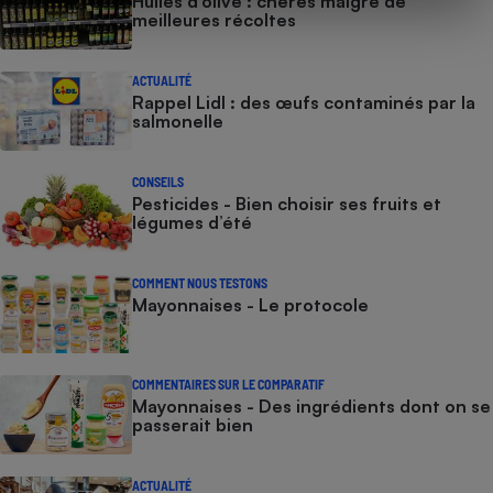
Huiles d’olive : chères malgré de
meilleures récoltes
ACTUALITÉ
Rappel Lidl : des œufs contaminés par la
salmonelle
CONSEILS
Pesticides - Bien choisir ses fruits et
légumes d’été
COMMENT NOUS TESTONS
Mayonnaises - Le protocole
COMMENTAIRES SUR LE COMPARATIF
Mayonnaises - Des ingrédients dont on se
passerait bien
ACTUALITÉ