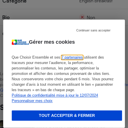
Catégorie
English breakfast
Bio
Non
Continuer sans accepter
Origine
Non précisée
Gérer mes cookies
Cécile Lelasseux
Que Choisir Ensemble et ses
7 partenaires
utilisent des
Rédactrice technique
traceurs pour mesurer l’audience, la performance,
personnaliser les contenus, les partager, optimiser la
La sélection de produits ou services est représentative du marché,
promotion et afficher des contenus provenant de sites tiers.
bien que non-exhaustive. À l’exception des autorisations données
Nous conserverons votre choix pendant 6 mois. Vous pourrez
par Bureau Veritas Certification conformément aux règles de
La Note
changer d’avis à tout moment en utilisant le lien « paramétrer
Que Choisir
, il n’existe aucune relation contractuelle entre Que
les traceurs » en bas de chaque page.
Choisir Ensemble et les professionnels référencés.
Politique de confidentialité mise à jour le 12/07/2024
Personnaliser mes choix
Sur le même sujet
TOUT ACCEPTER & FERMER
ACTUALITÉ