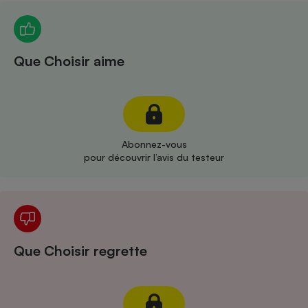
Téléphone mobile -
Smartphone
Plaque de cuisson à
induction
Que Choisir aime
Climatiseur -
Ventilateur
Abonnez-vous
Antivirus
pour découvrir l’avis du testeur
Climatiseur -
Ventilateur
Que Choisir regrette