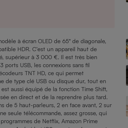
- Ustensile
Foie gras
odèle à écran OLED de 65" de diagonale,
Aide auditive
r
Assurance vie
atible HDR. C’est un appareil haut de
, supérieur à 3 000 €. Il est très bien
ports USB, les connexions sans fil
Poêle à granulés
2 décodeurs TNT HD, ce qui permet
gne - Comment choisir une
lle de champagne
e de type clé USB ou disque dur, tout en
en ligne
st aussi équipé de la fonction Time Shift,
Ordinateur portable
ée en direct et de la reprendre plus tard.
Crème solaire
Lave-vaisselle
s de 5 haut-parleurs, 2 en face avant, 2 sur
c une seule télécommande, assez grosse, qui
 programmes de Netflix, Amazon Prime