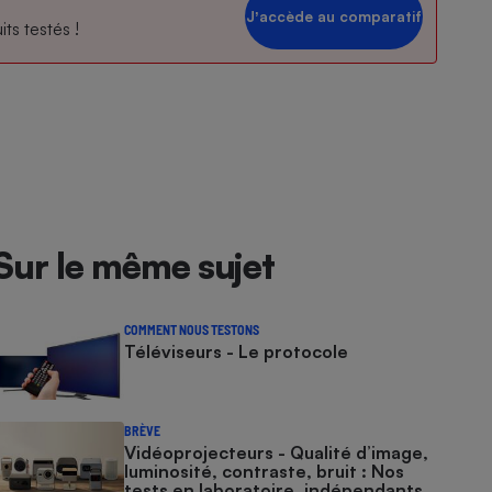
Jʼaccède au comparatif
ts testés !
Sur le même sujet
COMMENT NOUS TESTONS
Téléviseurs - Le protocole
BRÈVE
Vidéoprojecteurs - Qualité d’image,
luminosité, contraste, bruit : Nos
tests en laboratoire, indépendants