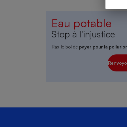
Eau potable
Cafetière à expresso
Stop à l'injustice
Ras-le bol de
payer pour la polluti
Renvoyon
Robot ménager