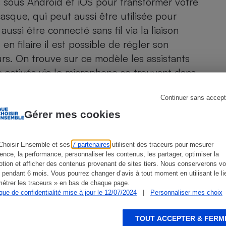
 sous Android et iOS pour transformer votre
Électricité - Gaz
asque, qui peut aussi être utilisée pour
si être connecté sans fil via la liaison
Appareil photo
n filaire il est possible de régler son
numérique
Four encastrable
s. On trouve sur ce modèle les assistants
 activés via le microphone se trouvant dans
39 cm) et en 77" (195 cm).
Continuer sans accept
Lessive
Gérer mes cookies
Choisir Ensemble et ses
7 partenaires
utilisent des traceurs pour mesurer
ience, la performance, personnaliser les contenus, les partager, optimiser la
Aspirateur
tion et afficher des contenus provenant de sites tiers. Nous conserverons vo
ien que non-exhaustive. À l’exception des autorisations
 pendant 6 mois. Vous pourrez changer d’avis à tout moment en utilisant le li
de
La Note Que Choisir
, il n’existe aucune relation
étrer les traceurs » en bas de chaque page.
encés.
ique de confidentialité mise à jour le 12/07/2024
|
Personnaliser mes choix
TOUT ACCEPTER & FERM