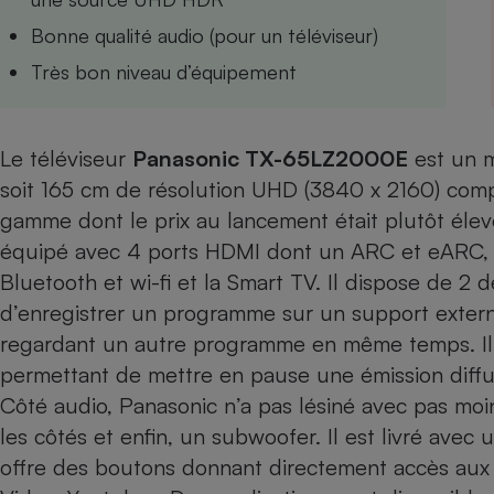
Internet
Bonne qualité audio (pour un téléviseur)
Gros électroménager
Téléphonie
Très bon niveau d’équipement
Petit électroménager 
Complément
alimentaire
Le téléviseur
Panasonic TX-65LZ2000E
est un m
Mutuelle
Assurance emprunteu
soit 165 cm de résolution UHD (3840 x 2160) comp
gamme dont le prix au lancement était plutôt élevé
équipé avec 4 ports HDMI dont un ARC et eARC, 3 
Matelas
Bluetooth et wi-fi et la Smart TV. Il dispose de 
Champa
boutei
d’enregistrer un programme sur un support extern
Banque 
regardant un autre programme en même temps. Il e
Téléviseur
permettant de mettre en pause une émission diffus
Antimoustique
Lave-linge
Côté audio, Panasonic n’a pas lésiné avec pas moin
les côtés et enfin, un subwoofer. Il est livré ave
offre des boutons donnant directement accès aux