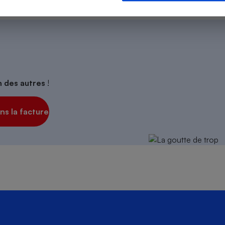
s
Réfrigérateur
on des autres
!
s la facture