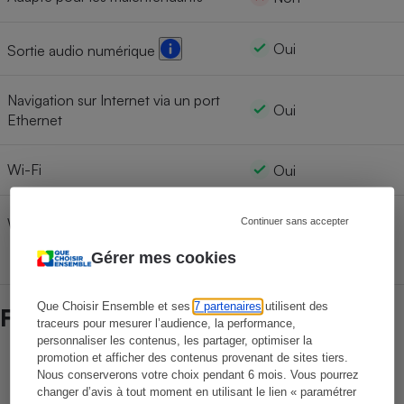
Oui
Sortie audio numérique
Navigation sur Internet via un port
Oui
Ethernet
Wi-Fi
Oui
Oui
Wi-Fi Dual Band (2,4 et 5 GHz)
Continuer sans accepter
Gérer mes cookies
Que Choisir Ensemble et ses
7 partenaires
utilisent des
Fiabilité des marques
traceurs pour mesurer l’audience, la performance,
personnaliser les contenus, les partager, optimiser la
promotion et afficher des contenus provenant de sites tiers.
Durée de vie des marques
Nous conserverons votre choix pendant 6 mois. Vous pourrez
changer d’avis à tout moment en utilisant le lien « paramétrer