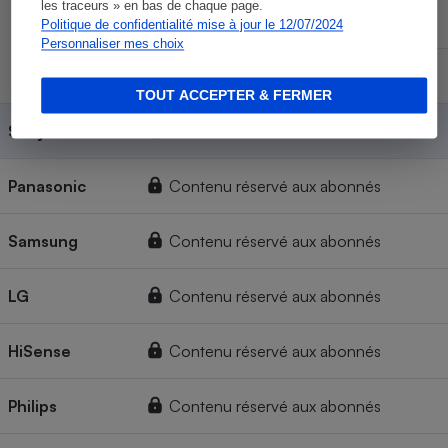
les traceurs » en bas de chaque page.
Sans panne
Politique de confidentialité mise à jour le 12/07/2024
Personnaliser mes choix
Espérance
d'utilisation
Mineure
Majeure
TOUT ACCEPTER & FERMER
Sony
Contenu réservé aux abonnés
Panasonic
Contenu réservé aux abonnés
Samsung
Contenu réservé aux abonnés
LG
Contenu réservé aux abonnés
HiSense
Contenu réservé aux abonnés
Philips
Contenu réservé aux abonnés