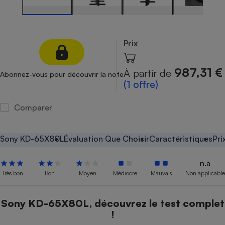
Petit électroménager - U
Complément
alimentaire
Mutuelle
Prix
Assurance emprunteur
987,31 €
À partir de
Abonnez-vous pour découvrir la note
(1 offre)
Matelas
Champagne
Comparer
bouteille
Banque en 
Téléviseur
Sony KD-65X80L
Évaluation Que Choisir
Caractéristiques
Pri
Antimoustique
Lave-linge
n.a
Très bon
Bon
Moyen
Médiocre
Mauvais
Non applicable
Radiateur électrique
Sony KD-65X80L, découvrez le test complet
!