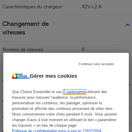
Caractéristiques du chargeur
42V x 2 A
Changement de
vitesses
Nombre de vitesses
9
Continuer sans accepter
Type
Leviers indexés
Gérer mes cookies
Type de frein
Que Choisir Ensemble et ses
7 partenaires
utilisent des
traceurs pour mesurer l’audience, la performance,
Avant
Disque hydraulique
personnaliser les contenus, les partager, optimiser la
promotion et afficher des contenus provenant de sites tiers.
Nous conserverons votre choix pendant 6 mois. Vous pourrez
Arrière
Disque hydraulique
changer d’avis à tout moment en utilisant le lien « paramétrer
les traceurs » en bas de chaque page.
Politique de confidentialité mise à jour le 12/07/2024