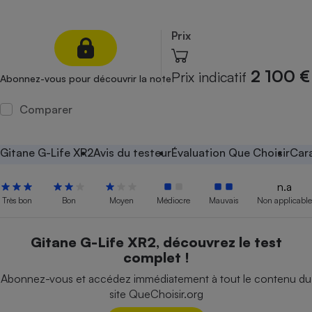
Petit électroménager - U
Complément
Prix
alimentaire
Mutuelle
Assurance emprunteur
2 100 €
Prix indicatif
Abonnez-vous pour découvrir la note
Comparer
Matelas
Champagne
bouteille
Gitane G-Life XR2
Avis du testeur
Évaluation Que Choisir
Cara
Banque en 
Téléviseur
n.a
Antimoustique
Très bon
Bon
Moyen
Médiocre
Mauvais
Non applicable
Lave-linge
Gitane G-Life XR2, découvrez le test
complet !
Radiateur électrique
Abonnez-vous et accédez immédiatement à tout le contenu du
site QueChoisir.org