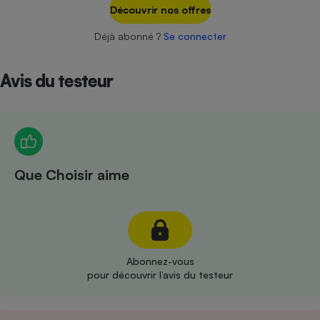
Téléphone mobile -
Découvrir nos offres
Smartphone
Plaque de cuisson à
Déjà abonné ?
Se connecter
induction
Avis du testeur
Climatiseur -
Ventilateur
Antivirus
Que Choisir aime
Climatiseur -
Ventilateur
Abonnez-vous
pour découvrir l’avis du testeur