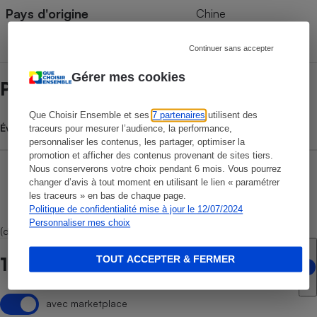
Pays d'origine
Chine
Continuer sans accepter
Gérer mes cookies
Prix et magasins
Que Choisir Ensemble et ses
7 partenaires
utilisent des
Évolution du prix moyen
traceurs pour mesurer l’audience, la performance,
personnaliser les contenus, les partager, optimiser la
promotion et afficher des contenus provenant de sites tiers.
Nous conserverons votre choix pendant 6 mois. Vous pourrez
changer d’avis à tout moment en utilisant le lien « paramétrer
les traceurs » en bas de chaque page.
Politique de confidentialité mise à jour le 12/07/2024
Personnaliser mes choix
(dont 1 marketplace)
TOUT ACCEPTER & FERMER
1 point de vente en ligne
avec marketplace