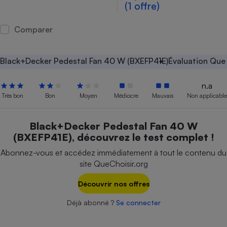
(1 offre)
Petit électroménager - U
Complément
Comparer
alimentaire
Mutuelle
Assurance emprunteur
Black+Decker Pedestal Fan 40 W (BXEFP41E)
Évaluation Que 
n.a
Très bon
Bon
Moyen
Médiocre
Mauvais
Non applicable
Matelas
Champagne
bouteille
Banque en 
Black+Decker Pedestal Fan 40 W
Téléviseur
(BXEFP41E), découvrez le test complet !
Antimoustique
Lave-linge
Abonnez-vous et accédez immédiatement à tout le contenu du
site QueChoisir.org
Découvrir nos offres
Radiateur électrique
Déjà abonné ?
Se connecter