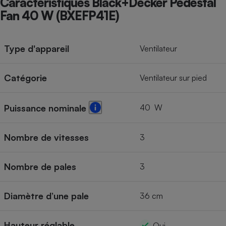
Caractéristiques Black+Decker Pedestal
Fan 40 W (BXEFP41E)
Cafetière à expressos
Type d'appareil
Ventilateur
Catégorie
Ventilateur sur pied
40 W
Puissance nominale
Robot ménager
Nombre de vitesses
3
Nombre de pales
3
Diamètre d’une pale
36 cm
Hauteur réglable
Oui