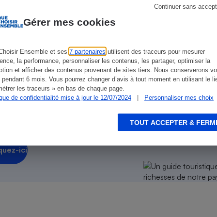
Électricité - Gaz
encés.
Continuer sans accept
Gérer mes cookies
Appareil photo
numérique
Four encastrable
Choisir Ensemble et ses
7 partenaires
utilisent des traceurs pour mesurer
ience, la performance, personnaliser les contenus, les partager, optimiser la
tion et afficher des contenus provenant de sites tiers. Nous conserverons vo
 pendant 6 mois. Vous pourrez changer d’avis à tout moment en utilisant le li
étrer les traceurs » en bas de chaque page.
rage
ique de confidentialité mise à jour le 12/07/2024
|
Personnaliser mes choix
Lessive
e toutes les richesses de notre pays
.
TOUT ACCEPTER & FERM
quez-ici
Aspirateur