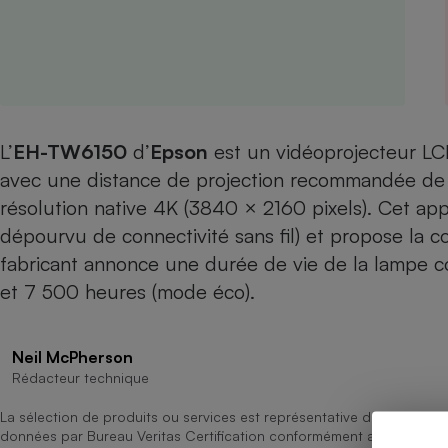
Internet
Gros électroménager
Téléphonie
Petit électroménager 
Complément
alimentaire
Mutuelle
L’
EH-TW6150
d’
Epson
est un vidéoprojecteur LC
Assurance emprunteu
avec une distance de projection recommandée de 1,
résolution native 4K (3840 × 2160 pixels). Cet appa
dépourvu de connectivité sans fil) et propose la c
Matelas
fabricant annonce une durée de vie de la lampe 
Champa
boutei
et 7 500 heures (mode éco).
Banque 
Téléviseur
Antimoustique
Lave-linge
Neil McPherson
Rédacteur technique
La sélection de produits ou services est représentative du marché, b
données par Bureau Veritas Certification conformément aux règles 