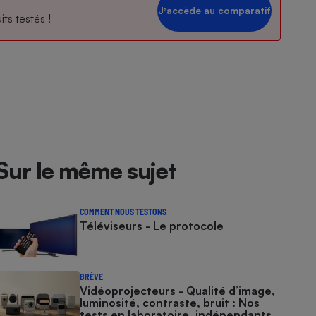
Jʼaccède au comparatif
ts testés !
Sur le même sujet
COMMENT NOUS TESTONS
Téléviseurs - Le protocole
BRÈVE
Vidéoprojecteurs - Qualité d’image,
luminosité, contraste, bruit : Nos
tests en laboratoire, indépendants