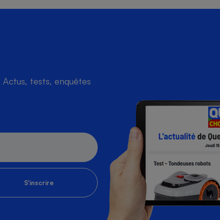
s
Réfrigérateur
Actus, tests, enquêtes
S'inscrire