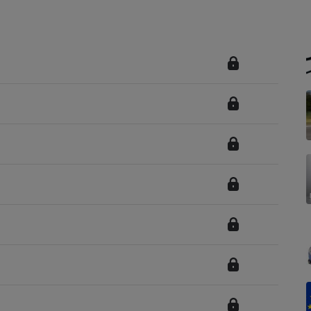
Électricité - Gaz
Appareil photo
numérique
Four encastrable
Lessive
Aspirateur