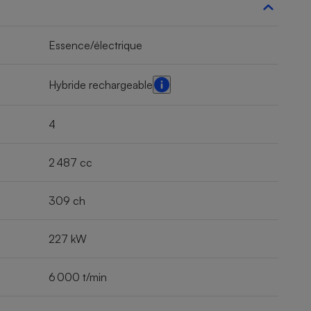
Essence/électrique
Hybride rechargeable
4
2 487 cc
309 ch
227 kW
6 000 t/min