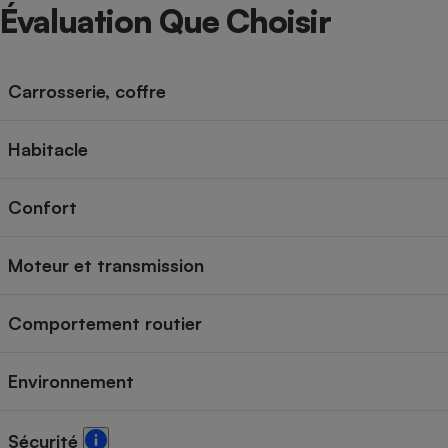
Radiateur électrique
Évaluation Que Choisir
Téléphone mobile -
Smartphone
Carrosserie, coffre
Plaque de cuisson à
induction
Habitacle
Confort
Climatiseur -
Ventilateur
Moteur et transmission
Antivirus
Comportement routier
Climatiseur -
Ventilateur
Environnement
Sécurité