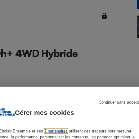
s
Réfrigérateur
50h+ 4WD Hybride
Continuer sans accept
RX depuis 2023
Gérer mes cookies
5ème génération depuis 06/2023
Choisir Ensemble et ses
7 partenaires
utilisent des traceurs pour mesurer
ience, la performance, personnaliser les contenus, les partager, optimiser la