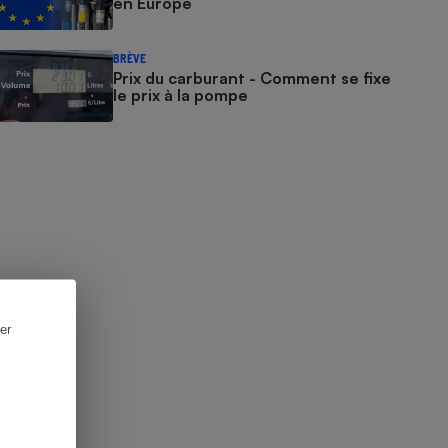
en Europe
BRÈVE
Prix du carburant - Comment se fixe
le prix à la pompe
er