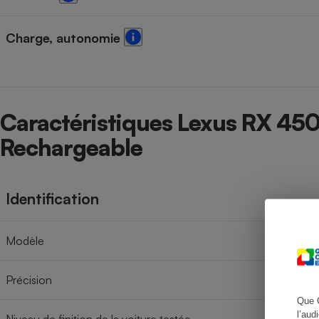
Charge, autonomie
Cafetière à expresso
Caractéristiques Lexus RX 4
Rechargeable
Identification
Robot ménager
Modèle
Précision
Que 
l’aud