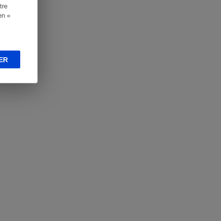
tre
en «
ER