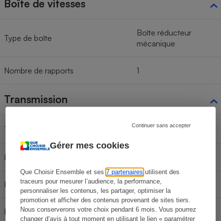
Boîte de vitesses
Boîte réducteur
Type de boîte
mécanique
Nombre de rapports
1
Transmission
Continuer sans accepter
Type de transmission
Traction
Gérer mes cookies
Pneus avant
235/45 R20 100H
Que Choisir Ensemble et ses
7 partenaires
utilisent des
traceurs pour mesurer l’audience, la performance,
Pneus arrière
235/45 R20 100H
personnaliser les contenus, les partager, optimiser la
promotion et afficher des contenus provenant de sites tiers.
Nous conserverons votre choix pendant 6 mois. Vous pourrez
Pneus première monte
Michelin e-Primacy
changer d’avis à tout moment en utilisant le lien « paramétrer