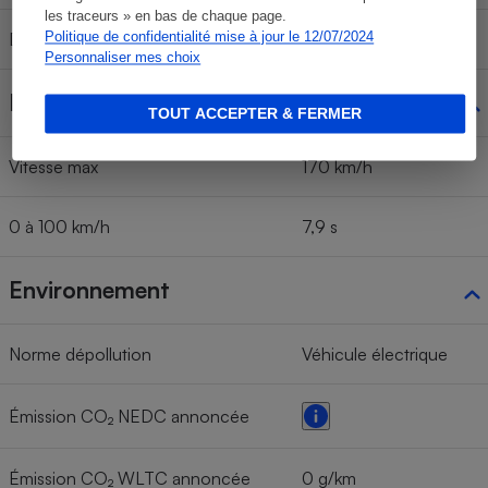
les traceurs » en bas de chaque page.
Politique de confidentialité mise à jour le 12/07/2024
Diamètre de braquage
11,1 m
Personnaliser mes choix
Performances
TOUT ACCEPTER & FERMER
Vitesse max
170 km/h
0 à 100 km/h
7,9 s
Environnement
Norme dépollution
Véhicule électrique
Émission CO₂ NEDC annoncée
Émission CO₂ WLTC annoncée
0 g/km