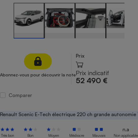
Petit électroménager - U
Complément
alimentaire
Mutuelle
Assurance emprunteur
Prix
Matelas
Champagne
bouteille
Banque en 
Prix indicatif
Abonnez-vous pour découvrir la note
52 490 €
Téléviseur
Antimoustique
Lave-linge
Comparer
Renault Scenic E-Tech électrique 220 ch grande autonomie
Radiateur électrique
n.a
Très bon
Bon
Moyen
Médiocre
Mauvais
Non applicable