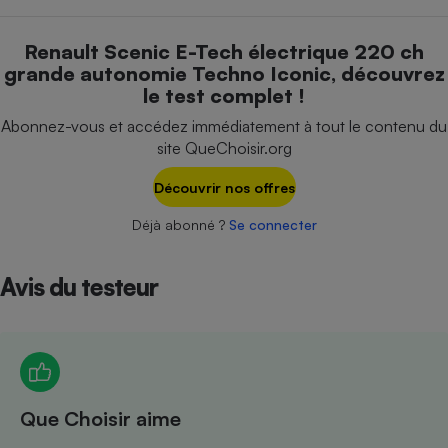
Téléphone mobile -
Smartphone
Plaque de cuisson à
Renault Scenic E-Tech électrique 220 ch
induction
grande autonomie Techno Iconic, découvrez
le test complet !
Abonnez-vous et accédez immédiatement à tout le contenu du
Climatiseur -
site QueChoisir.org
Ventilateur
Découvrir nos offres
Déjà abonné ?
Se connecter
Antivirus
Climatiseur -
Ventilateur
Avis du testeur
Que Choisir aime