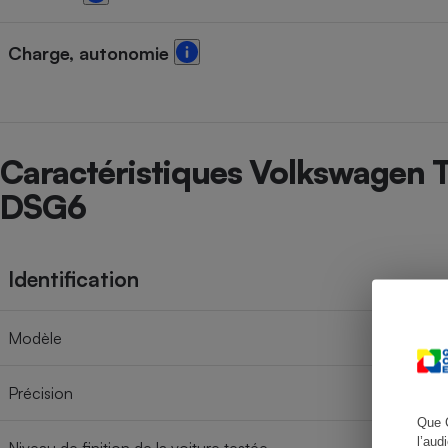
Charge, autonomie
Cafetière à expresso
Caractéristiques Volkswagen 
DSG6
Identification
Robot ménager
Modèle
Précision
Que 
l’aud