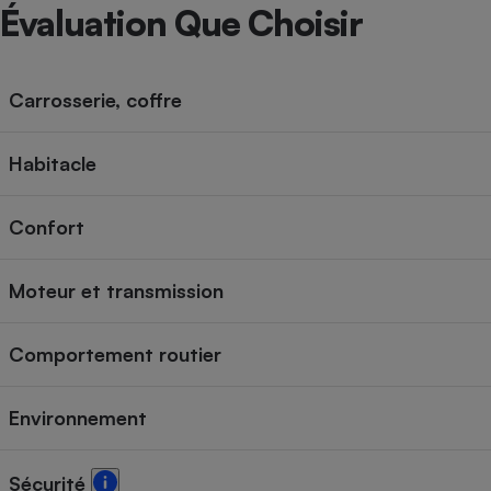
Radiateur électrique
Évaluation Que Choisir
Téléphone mobile -
Smartphone
Carrosserie, coffre
Plaque de cuisson à
induction
Habitacle
Confort
Climatiseur -
Ventilateur
Moteur et transmission
Antivirus
Comportement routier
Climatiseur -
Ventilateur
Environnement
Sécurité