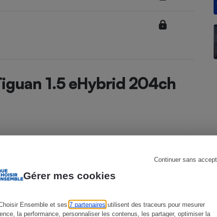
s
Réfrigérateur
Tiguan 1.5 eHybrid 204ch
Continuer sans accept
Tiguan depuis 2023
Gérer mes cookies
3ème génération depuis novembre 2023
Choisir Ensemble et ses
7 partenaires
utilisent des traceurs pour mesurer
ience, la performance, personnaliser les contenus, les partager, optimiser la