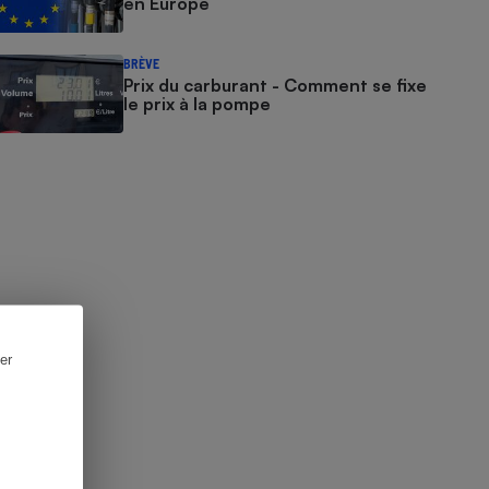
en Europe
BRÈVE
Prix du carburant - Comment se fixe
le prix à la pompe
er