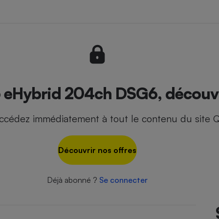
- Ustensile
Foie gras
Aide auditive
r
Assurance vie
 eHybrid 204ch DSG6, découvre
ccédez immédiatement à tout le contenu du site Q
Poêle à granulés
gne - Comment choisir une
lle de champagne
en ligne
Découvrir nos offres
Ordinateur portable
Crème solaire
Lave-vaisselle
Déjà abonné ?
Se connecter