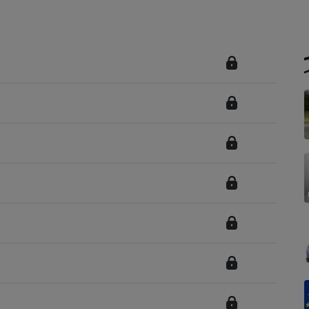
Électricité - Gaz
Appareil photo
numérique
Four encastrable
Lessive
Aspirateur