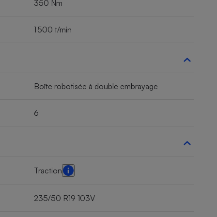
350 Nm
1 500 t/min
Boîte robotisée à double embrayage
6
Traction
235/50 R19 103V