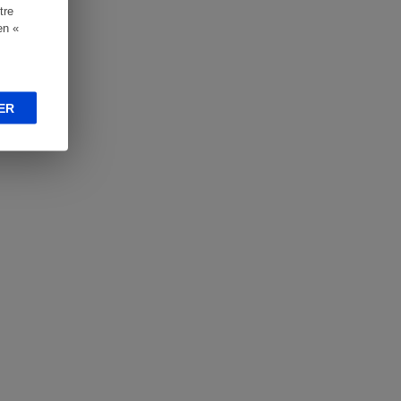
tre
en «
ER