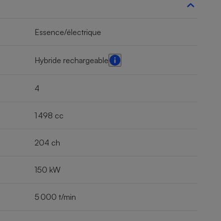
Essence/électrique
Hybride rechargeable
4
1 498 cc
204 ch
150 kW
5 000 t/min