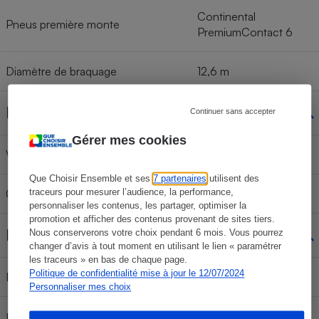
Continental
Pneus première monte
PremiumContact 6
Diamètre de braquage
12,6 m
Performances
Continuer sans accepter
Gérer mes cookies
Vitesse max
180 km/h
Que Choisir Ensemble et ses
7 partenaires
utilisent des
traceurs pour mesurer l’audience, la performance,
0 à 100 km/h
5,4 s
personnaliser les contenus, les partager, optimiser la
promotion et afficher des contenus provenant de sites tiers.
Environnement
Nous conserverons votre choix pendant 6 mois. Vous pourrez
changer d’avis à tout moment en utilisant le lien « paramétrer
les traceurs » en bas de chaque page.
Politique de confidentialité mise à jour le 12/07/2024
Norme dépollution
Euro 6e (WLTP) 36EA
Personnaliser mes choix
Émission CO₂ NEDC annoncée