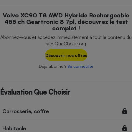
Téléphone mobile -
Smartphone
Plaque de cuisson à
Volvo XC90 T8 AWD Hybride Rechargeable
induction
455 ch Geartronic 8 7pl, découvrez le test
complet !
Abonnez-vous et accédez immédiatement à tout le contenu du
Climatiseur -
site QueChoisir.org
Ventilateur
Découvrir nos offres
Déjà abonné ?
Se connecter
Antivirus
Climatiseur -
Ventilateur
Évaluation Que Choisir
Carrosserie, coffre
Habitacle