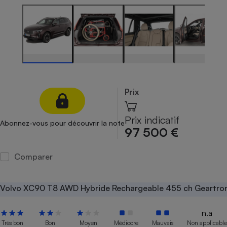
Petit électroménager - U
Complément
alimentaire
Mutuelle
Assurance emprunteur
Prix
Matelas
Champagne
bouteille
Banque en 
Prix indicatif
Abonnez-vous pour découvrir la note
97 500 €
Téléviseur
Antimoustique
Lave-linge
Comparer
Volvo XC90 T8 AWD Hybride Rechargeable 455 ch Geartron
Radiateur électrique
n.a
Très bon
Bon
Moyen
Médiocre
Mauvais
Non applicable