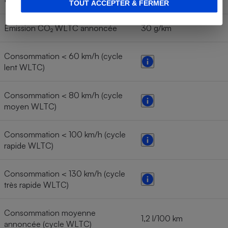
TOUT ACCEPTER & FERMER
Émission CO₂ WLTC annoncée
30 g/km
Consommation < 60 km/h (cycle
lent WLTC)
Consommation < 80 km/h (cycle
moyen WLTC)
Consommation < 100 km/h (cycle
rapide WLTC)
Consommation < 130 km/h (cycle
très rapide WLTC)
Consommation moyenne
1,2 l/100 km
annoncée (cycle WLTC)