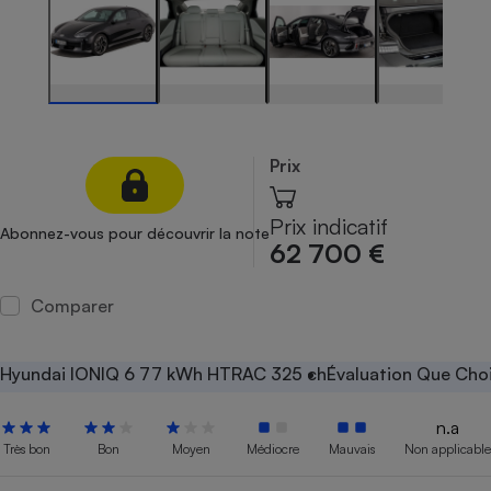
Petit électroménager - U
Complément
alimentaire
Mutuelle
Assurance emprunteur
Prix
Matelas
Champagne
Prix indicatif
Abonnez-vous pour découvrir la note
bouteille
62 700 €
Banque en 
Téléviseur
Comparer
Antimoustique
Lave-linge
Hyundai IONIQ 6 77 kWh HTRAC 325 ch
Évaluation Que Choi
n.a
Radiateur électrique
Très bon
Bon
Moyen
Médiocre
Mauvais
Non applicable