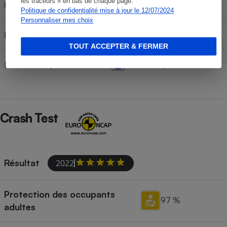
les traceurs » en bas de chaque page.
100 kg
Charge d'appui vertical
Politique de confidentialité mise à jour le 12/07/2024
Personnaliser mes choix
1 500 kg
Poids remorquable freiné
TOUT ACCEPTER & FERMER
750 kg
Poids remorquable non freiné
Crash Test
Résultat
2022
Protection des occupants
97 %
adultes