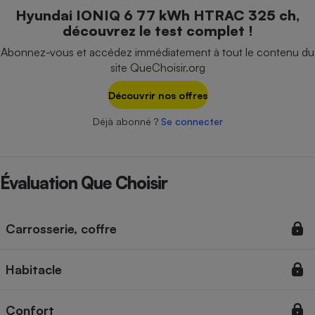
Téléphone mobile -
Hyundai IONIQ 6 77 kWh HTRAC 325 ch,
Smartphone
découvrez le test complet !
Plaque de cuisson à
induction
Abonnez-vous et accédez immédiatement à tout le contenu du
site QueChoisir.org
Découvrir nos offres
Climatiseur -
Ventilateur
Déjà abonné ?
Se connecter
Antivirus
Évaluation Que Choisir
Climatiseur -
Ventilateur
Carrosserie, coffre
Habitacle
Confort