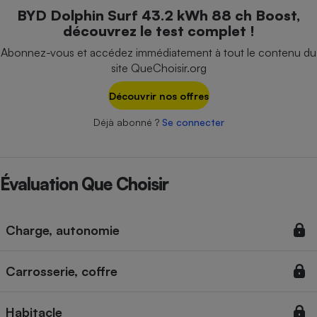
Téléphone mobile -
BYD Dolphin Surf 43.2 kWh 88 ch Boost,
Smartphone
découvrez le test complet !
Plaque de cuisson à
induction
Abonnez-vous et accédez immédiatement à tout le contenu du
site QueChoisir.org
Découvrir nos offres
Climatiseur -
Ventilateur
Déjà abonné ?
Se connecter
Antivirus
Évaluation Que Choisir
Climatiseur -
Ventilateur
Charge, autonomie
Carrosserie, coffre
Habitacle