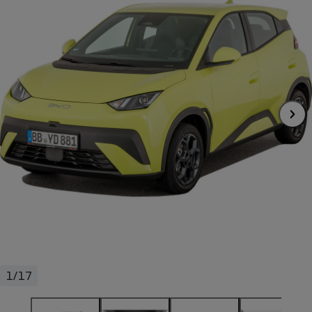
pression
Choisir son fioul
Assurance
Sécurité - Hygiène
Circulation routière
Choisir son pellet
Crédit immobilier
Banque - Crédit
Contrôle technique - Rép
Comparateur assurance emprunteur
Maison de retraite
Epargne - Fiscalité
Comparateu
Pièce détachée
Energie Moins Chère Ensemble
Comparatif réfrigérateur
Comparatif casque audio
Comparatif tondeuse ro
Moto
Comparatif plaque à indu
Comparatif barre de son
Comparatif poêle à gran
Supermarché - Drive
Comparatif hotte aspira
Comparatif imprimante m
Comparatif radiateur éle
Électricité - Gaz
Hygiène - Beauté
Comparatif climatiseur m
Comparatif ordinateur p
Tous les comparateurs
Maladie - Médecine - Mé
Comparatif aspirateur bal
Comparatif ultrabook
Aménagement
Toutes les cartes interactives
Système de santé - Com
Comparatif aspirateur tr
Comparatif tablette tacti
Supermarché - Drive
Bricolage - Jardinage
Retraite
Comparatif cafetière au
Chauffage
Speedtest - Testez le débit de votre
Mutuelle
Comparatif robot cuiseu
Image et son
Produit d'entretien
connexion Internet
Comparatif centrale vap
Comparateur auto
Informatique
Sécurité domestique
1/17
Internet
Gros électroménager
Téléphonie