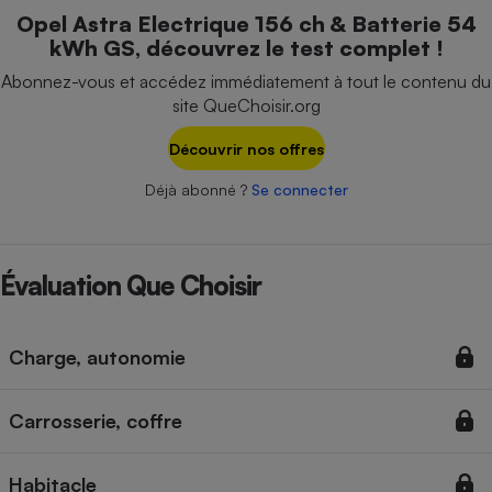
Téléphone mobile -
Opel Astra Electrique 156 ch & Batterie 54
Smartphone
kWh GS, découvrez le test complet !
Plaque de cuisson à
induction
Abonnez-vous et accédez immédiatement à tout le contenu du
site QueChoisir.org
Découvrir nos offres
Climatiseur -
Ventilateur
Déjà abonné ?
Se connecter
Antivirus
Évaluation Que Choisir
Climatiseur -
Ventilateur
Charge, autonomie
Carrosserie, coffre
Habitacle