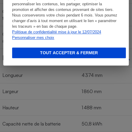
personnaliser les contenus, les partager, optimiser la
promotion et afficher des contenus provenant de sites tiers.
Consommation < 130 km/h (cycle
Nous conserverons votre choix pendant 6 mois. Vous pourrez
très rapide WLTC)
changer d’avis à tout moment en utilisant le lien « paramétrer
les traceurs » en bas de chaque page.
Politique de confidentialité mise à jour le 12/07/2024
Consommation moyenne
14,8 kWh/100 km
Personnaliser mes choix
annoncée (cycle WLTC)
TOUT ACCEPTER & FERMER
Dimensions
Longueur
4 374 mm
Largeur
1 860 mm
Hauteur
1 488 mm
Capacité nette de la batterie
50,8 kWh