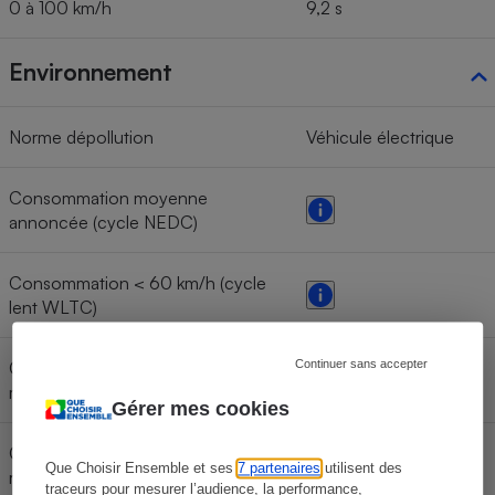
0 à 100 km/h
9,2 s
Environnement
Norme dépollution
Véhicule électrique
Consommation moyenne
annoncée (cycle NEDC)
Consommation < 60 km/h (cycle
lent WLTC)
Consommation < 80 km/h (cycle
Continuer sans accepter
moyen WLTC)
Gérer mes cookies
Consommation < 100 km/h (cycle
Que Choisir Ensemble et ses
7 partenaires
utilisent des
rapide WLTC)
traceurs pour mesurer l’audience, la performance,