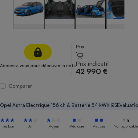
Petit électroménager - U
Complément
alimentaire
Mutuelle
Assurance emprunteur
Prix
Matelas
Champagne
Prix indicatif
Abonnez-vous pour découvrir la note
bouteille
42 990 €
Banque en 
Téléviseur
Comparer
Antimoustique
Lave-linge
Opel Astra Electrique 156 ch & Batterie 54 kWh GS
Évaluati
n.a
Radiateur électrique
Très bon
Bon
Moyen
Médiocre
Mauvais
Non applicable