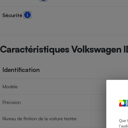
Sécurité
Cafetière à expresso
Caractéristiques Volkswagen I
Identification
Robot ménager
Modèle
Précision
Niveau de finition de la voiture testée
Que 
l’aud