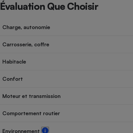
Radiateur électrique
Évaluation Que Choisir
Téléphone mobile -
Smartphone
Charge, autonomie
Plaque de cuisson à
induction
Carrosserie, coffre
Habitacle
Climatiseur -
Ventilateur
Confort
Antivirus
Moteur et transmission
Climatiseur -
Ventilateur
Comportement routier
Environnement