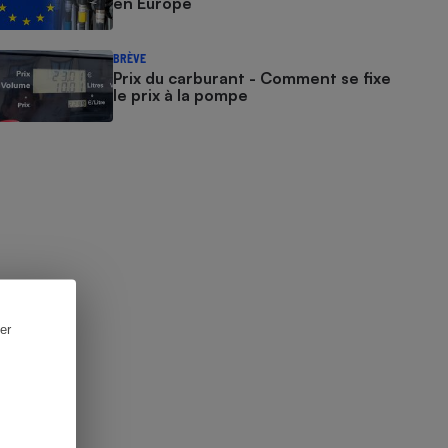
en Europe
BRÈVE
Prix du carburant - Comment se fixe
le prix à la pompe
er