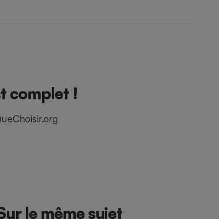
t complet !
ueChoisir.org
Sur le même sujet