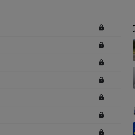
Électricité - Gaz
Appareil photo
numérique
Four encastrable
Lessive
Aspirateur