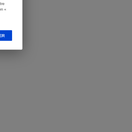
tre
en «
ER