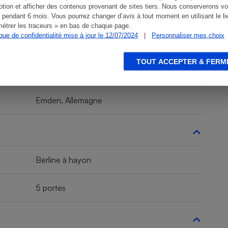
tion et afficher des contenus provenant de sites tiers. Nous conserverons vo
 pendant 6 mois. Vous pourrez changer d’avis à tout moment en utilisant le li
étrer les traceurs » en bas de chaque page.
ique de confidentialité mise à jour le 12/07/2024
|
Personnaliser mes choix
Routière
TOUT ACCEPTER & FERM
Grande routière
Emden, Allemagne
Berline à hayon
5 portes