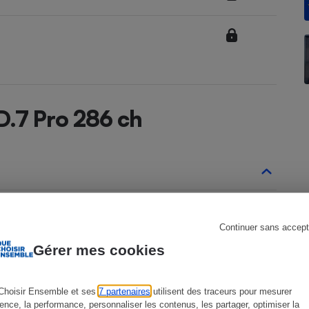
s
Réfrigérateur
D.7 Pro 286 ch
ID.7 depuis 2023
Continuer sans accept
1ère génération depuis septembre 2023
Gérer mes cookies
Choisir Ensemble et ses
7 partenaires
utilisent des traceurs pour mesurer
ience, la performance, personnaliser les contenus, les partager, optimiser la