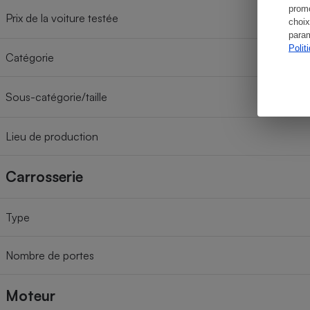
promo
Prix de la voiture testée
choix
param
Polit
Catégorie
Sous-catégorie/taille
Lieu de production
Carrosserie
Type
Nombre de portes
Moteur