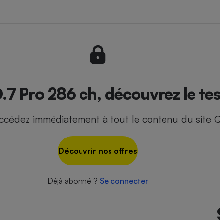
- Ustensile
Foie gras
Aide auditive
r
Assurance vie
7 Pro 286 ch, découvrez le tes
ccédez immédiatement à tout le contenu du site Q
Poêle à granulés
gne - Comment choisir une
lle de champagne
en ligne
Découvrir nos offres
Ordinateur portable
Crème solaire
Lave-vaisselle
Déjà abonné ?
Se connecter