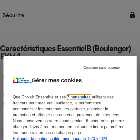
Sécurité
Caractéristiques EssentielB (Boulanger)
EYM4
Continuer sans accepter
Pots de yaourt fournis
12
Gérer mes cookies
Pots pour fromage blanc
Que Choisir Ensemble et ses
7 partenaires
utilisent des
1
fournis
traceurs pour mesurer l’audience, la performance,
personnaliser les contenus, les partager, optimiser la
promotion et afficher des contenus provenant de sites tiers.
Nous conserverons votre choix pendant 6 mois. Vous pourrez
changer d’avis à tout moment en utilisant le lien « paramétrer
Gabrielle Théry
les traceurs » en bas de chaque page.
Rédactrice technique
Politique de confidentialité mise à jour le 12/07/2024