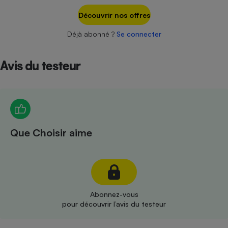
Téléphone mobile -
Smartphone
Découvrir nos offres
Plaque de cuisson à
induction
Déjà abonné ?
Se connecter
Avis du testeur
Climatiseur -
Ventilateur
Antivirus
Que Choisir aime
Climatiseur -
Ventilateur
Abonnez-vous
pour découvrir l’avis du testeur