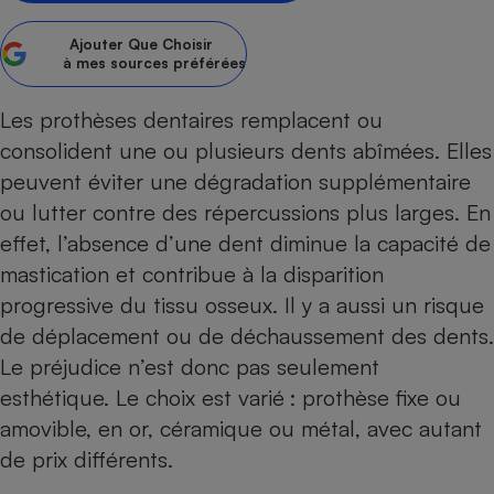
Petit électroménager - U
Ajouter
Que Choisir
Complément
à mes sources préférées
alimentaire
Mutuelle
Assurance emprunteur
Les prothèses dentaires remplacent ou
consolident une ou plusieurs dents abîmées. Elles
peuvent éviter une dégradation supplémentaire
ou lutter contre des ­répercussions plus larges. En
Matelas
Champagne
bouteille
effet, l’absence d’une dent diminue la capacité de
Banque en 
mastication et contribue à la disparition
Téléviseur
progressive du tissu osseux. Il y a aussi un risque
Antimoustique
Lave-linge
de déplacement ou de déchaussement des dents.
Le préjudice n’est donc pas seulement
esthétique. Le choix est varié : prothèse fixe ou
amovible, en or, céramique ou métal, avec autant
Radiateur électrique
de prix différents.