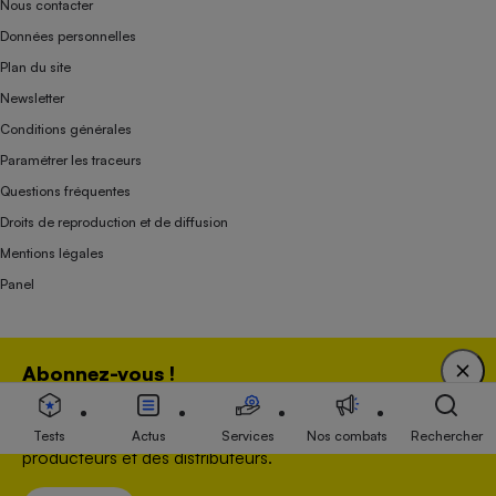
Nous contacter
Données personnelles
Plan du site
Newsletter
Conditions générales
Paramétrer les traceurs
Questions fréquentes
Droits de reproduction et de diffusion
Mentions légales
Panel
Association indépendante de l’État, des syndicats, des producteurs et des
Abonnez-vous !
distributeurs depuis 1951.
Bénéficiez d'une expertise unique tout en soutenant
une association 100 % indépendante de l'Etat, des
Tests
Actus
Services
Nos combats
Rechercher
producteurs et des distributeurs.