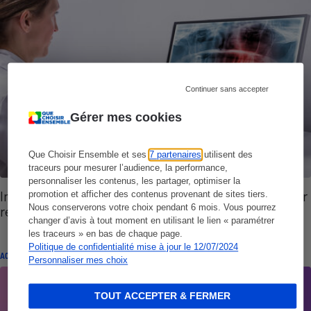
Continuer sans accepter
Gérer mes cookies
Que Choisir Ensemble et ses
7 partenaires
utilisent des
traceurs pour mesurer l’audience, la performance,
personnaliser les contenus, les partager, optimiser la
Implants et prothèses dentaires - Un voyage pour
promotion et afficher des contenus provenant de sites tiers.
Nous conserverons votre choix pendant 6 mois. Vous pourrez
retrouver le sourire
changer d’avis à tout moment en utilisant le lien « paramétrer
les traceurs » en bas de chaque page.
Politique de confidentialité mise à jour le 12/07/2024
ACTUALITÉ
Personnaliser mes choix
TOUT ACCEPTER & FERMER