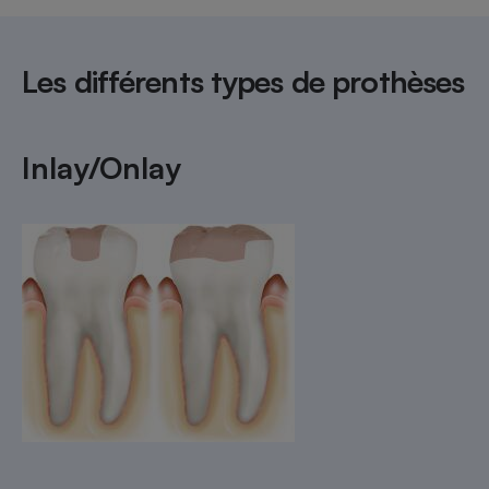
Téléphone mobile -
Smartphone
Plaque de cuisson à
induction
Les différents types de prothèses
Inlay/Onlay
Climatiseur -
Ventilateur
Antivirus
Climatiseur -
Ventilateur