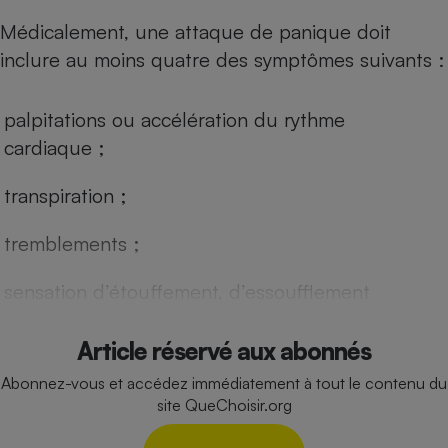
Téléphone mobile -
Smartphone
Médicalement, une attaque de panique doit
Plaque de cuisson à
inclure au moins quatre des symptômes suivants :
induction
palpitations ou accélération du rythme
cardiaque ;
Climatiseur -
Ventilateur
transpiration ;
Antivirus
­tremblements ;
Climatiseur -
Ventilateur
sensation d’étouffement, d’essoufflement
Article réservé aux abonnés
Abonnez-vous et accédez immédiatement à tout le contenu du
site QueChoisir.org