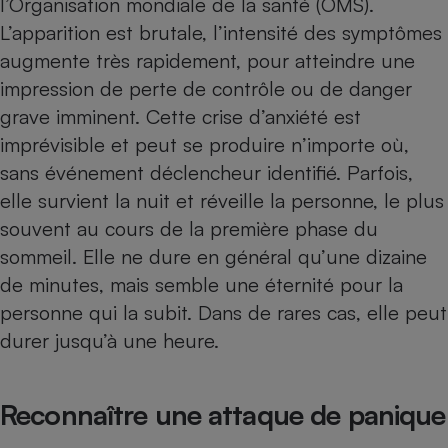
l’Organisation mondiale de la santé (OMS).
L’apparition est brutale, l’intensité des symptômes
Petit électroménager - U
Complément
augmente très rapidement, pour atteindre une
alimentaire
Mutuelle
impression de perte de contrôle ou de danger
Assurance emprunteur
grave imminent. Cette crise d’anxiété est
imprévisible et peut se produire n’importe où,
sans événement déclencheur identifié. Parfois,
Matelas
elle survient la nuit et réveille la personne, le plus
Champagne
bouteille
souvent au cours de la première phase du
Banque en 
sommeil. Elle ne dure en général qu’une dizaine
Téléviseur
de minutes, mais semble une éternité pour la
Antimoustique
Lave-linge
personne qui la subit. Dans de rares cas, elle peut
durer jusqu’à une heure.
Radiateur électrique
Reconnaître une attaque de panique