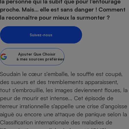
pression
la personne qui la subit que pour l’entourage
Choisir son fioul
Assurance
Sécurité - Hygiène
Circulation routière
proche. Mais... elle est sans danger ! Comment
Choisir son pellet
Crédit immobilier
Banque - Crédit
Contrôle technique - Rép
la reconnaître pour mieux la surmonter ?
Comparateur assurance emprunteur
Maison de retraite
Epargne - Fiscalité
Comparateu
Pièce détachée
Energie Moins Chère Ensemble
Comparatif réfrigérateur
Comparatif casque audio
Comparatif tondeuse ro
Moto
Suivez-nous
Comparatif plaque à indu
Comparatif barre de son
Comparatif poêle à gran
Supermarché - Drive
Comparatif hotte aspira
Comparatif imprimante m
Comparatif radiateur éle
Ajouter
Que Choisir
Électricité - Gaz
Hygiène - Beauté
à mes sources préférées
Comparatif climatiseur m
Comparatif ordinateur p
Tous les comparateurs
Maladie - Médecine - Mé
Comparatif aspirateur bal
Comparatif ultrabook
Aménagement
Soudain le cœur s’emballe, le souffle est coupé,
Toutes les cartes interactives
Système de santé - Com
Comparatif aspirateur tr
Comparatif tablette tacti
Supermarché - Drive
Bricolage - Jardinage
des sueurs et des tremblements apparaissent,
Retraite
Comparatif cafetière au
tout s’embrouille, les images deviennent floues, la
Chauffage
Speedtest - Testez le débit de votre
peur de mourir est intense... Cet épisode de
Mutuelle
Comparatif robot cuiseu
Image et son
Produit d'entretien
connexion Internet
terreur irrationnelle s’appelle une crise d’angoisse
Comparatif centrale vap
Comparateur auto
Informatique
Sécurité domestique
aiguë ou encore une attaque de panique selon la
Internet
Classification internationale des maladies de
Gros électroménager
Téléphonie