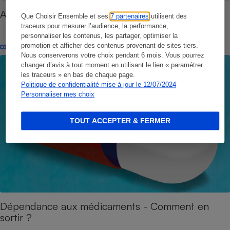
Anxiété - La reconnaître et l’apprivoiser
Que Choisir Ensemble et ses
7 partenaires
utilisent des
traceurs pour mesurer l’audience, la performance,
personnaliser les contenus, les partager, optimiser la
promotion et afficher des contenus provenant de sites tiers.
CONSEILS
Nous conserverons votre choix pendant 6 mois. Vous pourrez
changer d’avis à tout moment en utilisant le lien « paramétrer
les traceurs » en bas de chaque page.
Politique de confidentialité mise à jour le 12/07/2024
Personnaliser mes choix
TOUT ACCEPTER & FERMER
Dépendance aux médicaments - Comment en
sortir ?