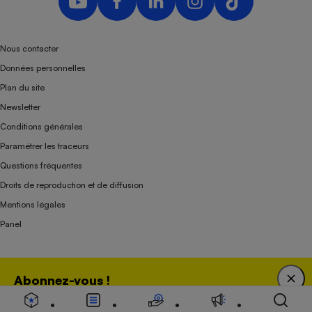
Nous contacter
Données personnelles
Plan du site
Newsletter
Conditions générales
Paramétrer les traceurs
Questions fréquentes
Droits de reproduction et de diffusion
Mentions légales
Panel
Association indépendante de l’État, des syndicats, des producteurs et des
Abonnez-vous !
distributeurs depuis 1951.
Bénéficiez d'une expertise unique tout en soutenant