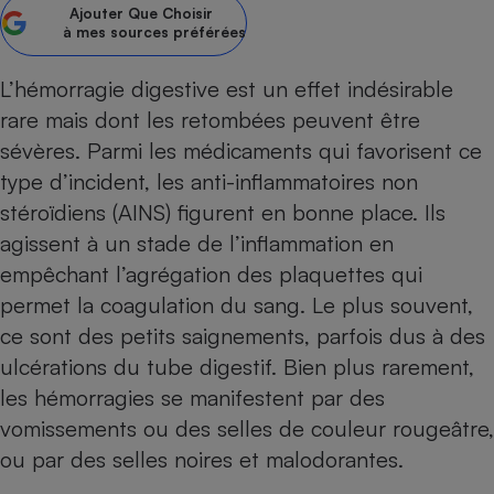
Ajouter
Que Choisir
à mes sources préférées
Petit électroménager - U
Complément
alimentaire
L’hémorragie digestive est un effet indésirable
Mutuelle
Assurance emprunteur
rare mais dont les retombées peuvent être
sévères. Parmi les médicaments qui favorisent ce
type d’incident, les anti-inflammatoires non
stéroïdiens (AINS) figurent en bonne place. Ils
Matelas
Champagne
bouteille
agissent à un stade de l’inflammation en
Banque en 
empêchant l’agrégation des plaquettes qui
Téléviseur
permet la coagulation du sang. Le plus souvent,
Antimoustique
Lave-linge
ce sont des petits saignements, parfois dus à des
ulcérations du tube digestif. Bien plus rarement,
les hémorragies se manifestent par des
vomissements ou des selles de couleur rougeâtre,
Radiateur électrique
ou par des selles noires et malodorantes.