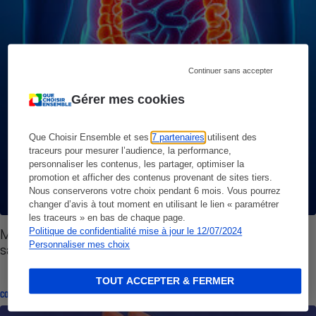
Continuer sans accepter
Gérer mes cookies
Que Choisir Ensemble et ses
7 partenaires
utilisent des
traceurs pour mesurer l’audience, la performance,
personnaliser les contenus, les partager, optimiser la
promotion et afficher des contenus provenant de sites tiers.
Nous conserverons votre choix pendant 6 mois. Vous pourrez
changer d’avis à tout moment en utilisant le lien « paramétrer
les traceurs » en bas de chaque page.
Médicaments - Ceux qui causent des
Politique de confidentialité mise à jour le 12/07/2024
Personnaliser mes choix
saignements digestifs
TOUT ACCEPTER & FERMER
CONSEILS