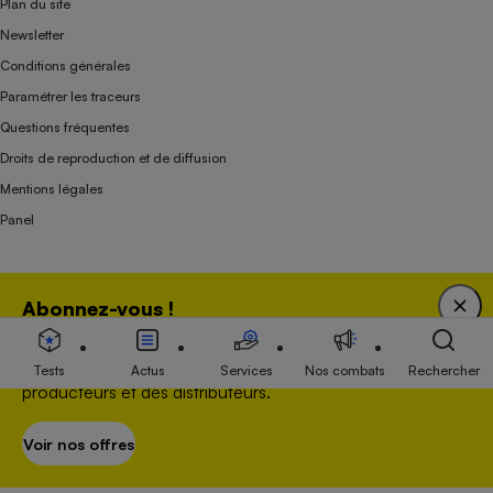
Plan du site
Newsletter
Conditions générales
Paramétrer les traceurs
Questions fréquentes
Droits de reproduction et de diffusion
Mentions légales
Panel
Association indépendante de l’État, des syndicats, des producteurs et des
Abonnez-vous !
distributeurs depuis 1951.
Bénéficiez d'une expertise unique tout en soutenant
une association 100 % indépendante de l'Etat, des
Tests
Actus
Services
Nos combats
Rechercher
producteurs et des distributeurs.
Voir nos offres
S’abonner