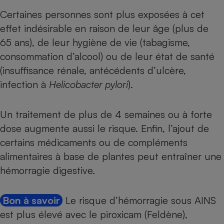
Téléphone mobile -
Certaines personnes sont plus exposées à cet
Smartphone
Plaque de cuisson à
effet indésirable en raison de leur âge (plus de
induction
65 ans), de leur hygiène de vie (tabagisme,
consommation d’alcool) ou de leur état de santé
(insuffisance rénale, antécédents d’ulcère,
Climatiseur -
Ventilateur
infection à
Helicobacter pylori
).
Un traitement de plus de 4 semaines ou à forte
Antivirus
dose augmente aussi le risque. Enfin, l’ajout de
Climatiseur -
Ventilateur
certains médicaments ou de compléments
alimentaires à base de plantes peut entraîner une
hémorragie digestive.
Bon à savoir
Le risque d’hémorragie sous AINS
est plus élevé avec le piroxicam (Feldène),